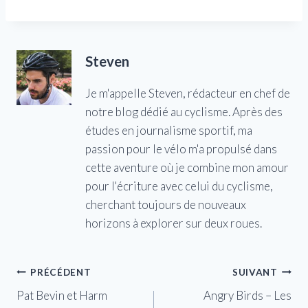
Steven
Je m'appelle Steven, rédacteur en chef de
notre blog dédié au cyclisme. Après des
études en journalisme sportif, ma
passion pour le vélo m'a propulsé dans
cette aventure où je combine mon amour
pour l'écriture avec celui du cyclisme,
cherchant toujours de nouveaux
horizons à explorer sur deux roues.
Navigation
PRÉCÉDENT
SUIVANT
Pat Bevin et Harm
Angry Birds – Les
de