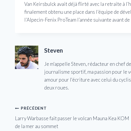
Van Keirsbulck avait déjà flirté avec la retraite à l
finalement obtenu une place dans l’équipe de dévelo
l’Alpecin-Fenix ​​ProTeam l’année suivante avant 
Steven
Je m'appelle Steven, rédacteur en chef d
journalisme sportif, ma passion pour le 
amour pour l'écriture avec celui du cycl
deux roues.
Navigation
PRÉCÉDENT
Larry Warbasse fait passer le volcan Mauna Kea KOM
de
de la mer au sommet