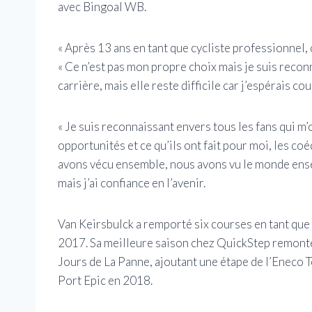
avec Bingoal WB.
« Après 13 ans en tant que cycliste professionnel, c
« Ce n’est pas mon propre choix mais je suis recon
carrière, mais elle reste difficile car j’espérais co
« Je suis reconnaissant envers tous les fans qui m’o
opportunités et ce qu’ils ont fait pour moi, les coé
avons vécu ensemble, nous avons vu le monde ens
mais j’ai confiance en l’avenir.
Van Keirsbulck a remporté six courses en tant que 
2017. Sa meilleure saison chez QuickStep remonte à
Jours de La Panne, ajoutant une étape de l’Eneco Tou
Port Epic en 2018.