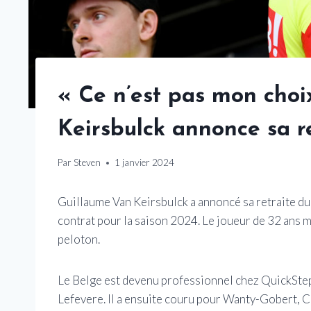
« Ce n’est pas mon choi
Keirsbulck annonce sa r
Par
Steven
1 janvier 2024
Guillaume Van Keirsbulck a annoncé sa retraite du
contrat pour la saison 2024. Le joueur de 32 ans m
peloton.
Le Belge est devenu professionnel chez QuickStep 
Lefevere. Il a ensuite couru pour Wanty-Gobert, 