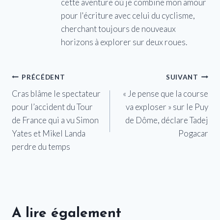
cette aventure où je combine mon amour
pour l'écriture avec celui du cyclisme,
cherchant toujours de nouveaux
horizons à explorer sur deux roues.
Navigation
PRÉCÉDENT
SUIVANT
Cras blâme le spectateur
« Je pense que la course
de
pour l’accident du Tour
va exploser » sur le Puy
l’article
de France qui a vu Simon
de Dôme, déclare Tadej
Yates et Mikel Landa
Pogacar
perdre du temps
A lire également