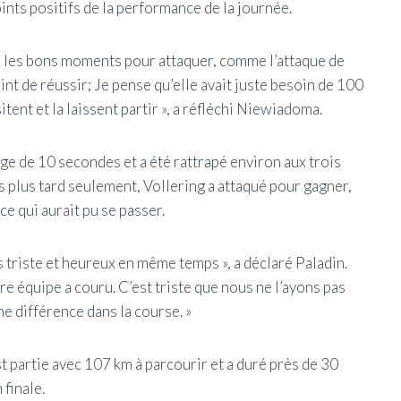
oints positifs de la performance de la journée.
sir les bons moments pour attaquer, comme l’attaque de
 point de réussir; Je pense qu’elle avait juste besoin de 100
tent et la laissent partir », a réfléchi Niewiadoma.
e de 10 secondes et a été rattrapé environ aux trois
 plus tard seulement, Vollering a attaqué pour gagner,
e qui aurait pu se passer.
uis triste et heureux en même temps », a déclaré Paladin.
e équipe a couru. C’est triste que nous ne l’ayons pas
e différence dans la course. »
st partie avec 107 km à parcourir et a duré près de 30
 finale.