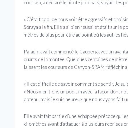
course », a déclaré le pilote polonais, voyant les p
« C’était cool de nous voir être agressifs et choi
Soraya à la fin. Elle a si bien réussi et était sur le
mètres de plus pour être au point où les autres hési
Paladin avait commencé le Cauberg avec un avantag
quarts de la montée. Quelques centaines de mètres
laissant les coureurs de Canyon-SRAM réfléchir à c
« Il est difficile de savoir comment se sentir. Je s
« Nous méritions un podium avec la façon dont notr
obtenu, mais je suis heureux que nous ayons fait un
Elle avait fait partie d’une échappée précoce qui e
kilomètres avant d’attaquer à plusieurs reprises en