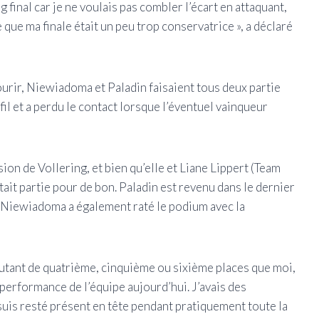
g final car je ne voulais pas combler l’écart en attaquant,
 que ma finale était un peu trop conservatrice », a déclaré
rir, Niewiadoma et Paladin faisaient tous deux partie
fil et a perdu le contact lorsque l’éventuel vainqueur
on de Vollering, et bien qu’elle et Liane Lippert (Team
ait partie pour de bon. Paladin est revenu dans le dernier
s Niewiadoma a également raté le podium avec la
 autant de quatrième, cinquième ou sixième places que moi,
a performance de l’équipe aujourd’hui. J’avais des
 suis resté présent en tête pendant pratiquement toute la