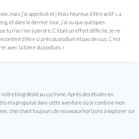
ée, mais j’ai apprécié et j’étais heureux d’être actif », a
rg, et dans le dernier tour, j’ai vu que quelques
e tu n’as rien à perdre. C’était un effort difficile, je ne
 mécontent d’être si près du podium et pas dessus. C’est
er avec la bière du podium. »
e notre blog dédié au cyclisme. Après des études en
vélo m'a propulsé dans cette aventure où je combine mon
isme, cherchant toujours de nouveaux horizons à explorer sur