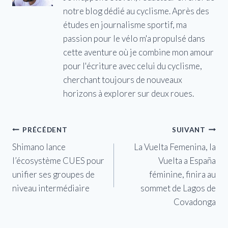
notre blog dédié au cyclisme. Après des
études en journalisme sportif, ma
passion pour le vélo m'a propulsé dans
cette aventure où je combine mon amour
pour l'écriture avec celui du cyclisme,
cherchant toujours de nouveaux
horizons à explorer sur deux roues.
Navigation
PRÉCÉDENT
SUIVANT
Shimano lance
La Vuelta Femenina, la
de
l’écosystème CUES pour
Vuelta a España
l’article
unifier ses groupes de
féminine, finira au
niveau intermédiaire
sommet de Lagos de
Covadonga