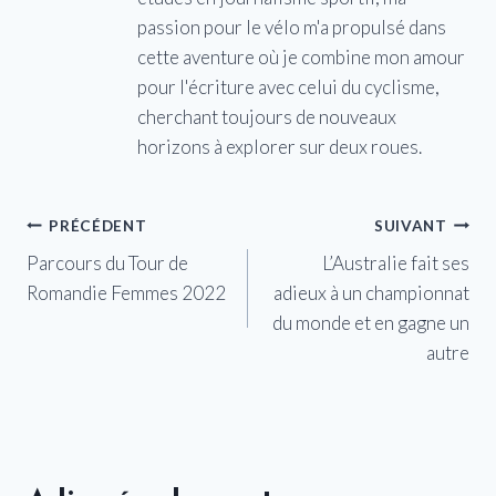
passion pour le vélo m'a propulsé dans
cette aventure où je combine mon amour
pour l'écriture avec celui du cyclisme,
cherchant toujours de nouveaux
horizons à explorer sur deux roues.
Navigation
PRÉCÉDENT
SUIVANT
Parcours du Tour de
L’Australie fait ses
de
Romandie Femmes 2022
adieux à un championnat
l’article
du monde et en gagne un
autre