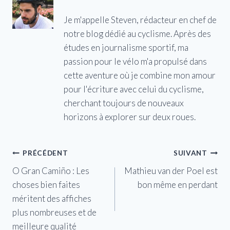
Je m'appelle Steven, rédacteur en chef de
notre blog dédié au cyclisme. Après des
études en journalisme sportif, ma
passion pour le vélo m'a propulsé dans
cette aventure où je combine mon amour
pour l'écriture avec celui du cyclisme,
cherchant toujours de nouveaux
horizons à explorer sur deux roues.
Navigation
PRÉCÉDENT
SUIVANT
O Gran Camiño : Les
Mathieu van der Poel est
de
choses bien faites
bon même en perdant
l’article
méritent des affiches
plus nombreuses et de
meilleure qualité