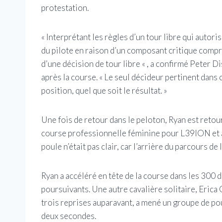
protestation.
« Interprétant les règles d’un tour libre qui autor
du pilote en raison d’un composant critique compro
d’une décision de tour libre « , a confirmé Peter 
après la course. « Le seul décideur pertinent dans c
position, quel que soit le résultat. »
Une fois de retour dans le peloton, Ryan est retou
course professionnelle féminine pour L39ION et a 
poule n’était pas clair, car l’arrière du parcours d
Ryan a accéléré en tête de la course dans les 300 de
poursuivants. Une autre cavalière solitaire, Erica
trois reprises auparavant, a mené un groupe de pou
deux secondes.