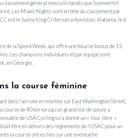
u classement général masculin tandis que Summerhill
print. Les Miami Nights sont en tête du classement par
CC est le Sunny King Criterium à Anniston, Alabama, le 6
e de la Speed ​​​​Week, qui offre une bourse bonus de 15
nis. Les champions individuels et par équipe sont
ark, en Géorgie.
ns la course féminine
nt dans l’arrivée en montée sur East Washington Street,
 la course de 40 km lorsqu’un grand nid-de-poule a
onsable de USA Cycling lui a donné un « tour libre »
mblait être en dehors des règlements de l’USAC pour un
après la course ont eu lieu sur une éventuelle