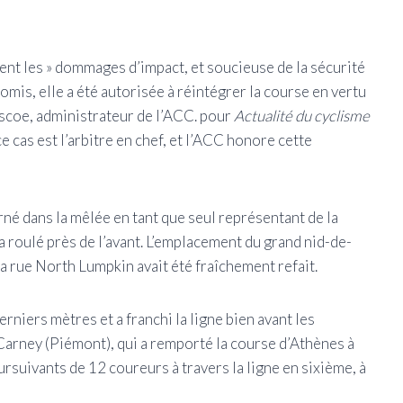
isent les » dommages d’impact, et soucieuse de la sécurité
mis, elle a été autorisée à réintégrer la course en vertu
Discoe, administrateur de l’ACC. pour
Actualité du cyclisme
e cas est l’arbitre en chef, et l’ACC honore cette
rné dans la mêlée en tant que seul représentant de la
roulé près de l’avant. L’emplacement du grand nid-de-
e la rue North Lumpkin avait été fraîchement refait.
rniers mètres et a franchi la ligne bien avant les
 Carney (Piémont), qui a remporté la course d’Athènes à
rsuivants de 12 coureurs à travers la ligne en sixième, à