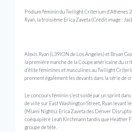
Podium féminin du Twilight Criterium d’Athènes 20
Ryan, la troisième Erica Zaveta
(Crédit image : Ja
Alexis Ryan (L39ION de Los Angeles) et Bryan Gom
la première manche de la Coupe américaine du cri
d’élite féminines et masculines au Twilight Crite
prennent également les devants dans la série de cr
Le concours féminin s’est soldé par un sprint dans 
de ville sur East Washington Street, Ryan levant l
(Miami Nights). Erica Zaveta des Denver Disruptors
coéquipière Leah Kirchmann tandis que Heather Fi
groupe de tête.