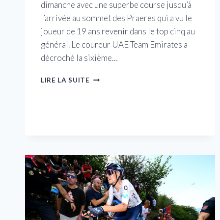
dimanche avec une superbe course jusqu’à
l’arrivée au sommet des Praeres qui a vu le
joueur de 19 ans revenir dans le top cinq au
général. Le coureur UAE Team Emirates a
décroché la sixième…
LE
LIRE LA SUITE
PLUS
JEUNE
COUREUR
DE
LA
VUELTA,
AYUSO,
NE
DIT
AUCUNE
PRESSION
ALORS
QU’IL