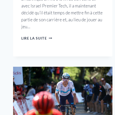
avec Israel Premier Tech, il a maintenant
décidé qu’il était temps de mettre fin à cette
partie de son carrière et, au lieu de jouer au
jeu…
ALEX
LIRE LA SUITE
DOWSETT
PREND
SA
RETRAITE
DU
CYCLISME
PROFESSIONNEL