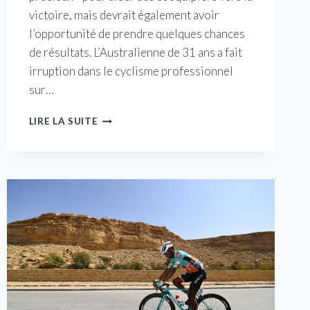
victoire, mais devrait également avoir
l’opportunité de prendre quelques chances
de résultats. L’Australienne de 31 ans a fait
irruption dans le cyclisme professionnel
sur…
BRODIE
LIRE LA SUITE
CHAPMAN
QUITTE
FDJ-
SUEZ-
FUTUROSCOPE
POUR
SIGNER
AVEC
TREK-
SEGAFREDO