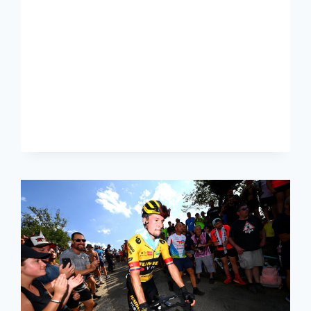
EVENEPOEL
EST
UN
NIVEAU
AU-
DESSUS
DE
TOUT
LE
MONDE
À
VUELTA
A
ESPAÑA