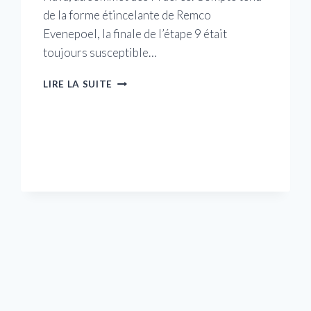
de la forme étincelante de Remco
Evenepoel, la finale de l’étape 9 était
toujours susceptible…
PRIMOZ
LIRE LA SUITE
ROGLIC
SE
BAT
SEUL
POUR
LIMITER
LES
DÉGÂTS
À
LA
VUELTA
A
ESPAÑA