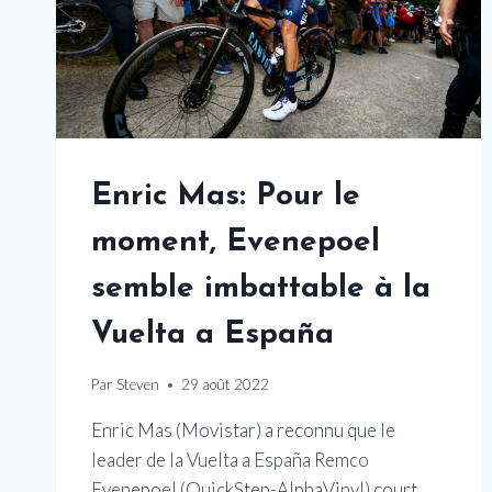
REMONTE
DANS
LE
TOP
CINQ
DU
GC
Enric Mas: Pour le
moment, Evenepoel
semble imbattable à la
Vuelta a España
Par
Steven
29 août 2022
Enric Mas (Movistar) a reconnu que le
leader de la Vuelta a España Remco
Evenepoel (QuickStep-AlphaVinyl) court