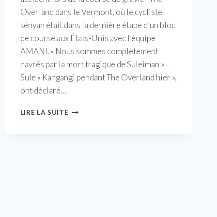
Overland dans le Vermont, où le cycliste
kényan était dans la dernière étape d’un bloc
de course aux États-Unis avec l’équipe
AMANI. « Nous sommes complètement
navrés par la mort tragique de Suleiman »
Sule « Kangangi pendant The Overland hier »,
ont déclaré…
« DES
LIRE LA SUITE
TROUS
BÉANTS
SUBSISTENT
LORSQUE
LES
GÉANTS
TOMBENT »
–
SULE
KANGANGI