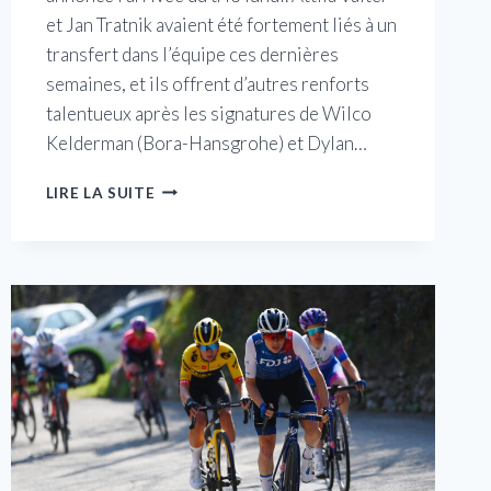
et Jan Tratnik avaient été fortement liés à un
transfert dans l’équipe ces dernières
semaines, et ils offrent d’autres renforts
talentueux après les signatures de Wilco
Kelderman (Bora-Hansgrohe) et Dylan…
JUMBO-
LIRE LA SUITE
VISMA
ANNONCE
TROIS
AUTRES
SIGNATURES
POUR
2023