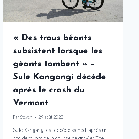
« Des trous béants
subsistent lorsque les
géants tombent » –
Sule Kangangi décède
après le crash du
Vermont
Par
Steven
29 août 2022
Sule Kangangi est décédé samedi après un
accident lors de la course de gravier The