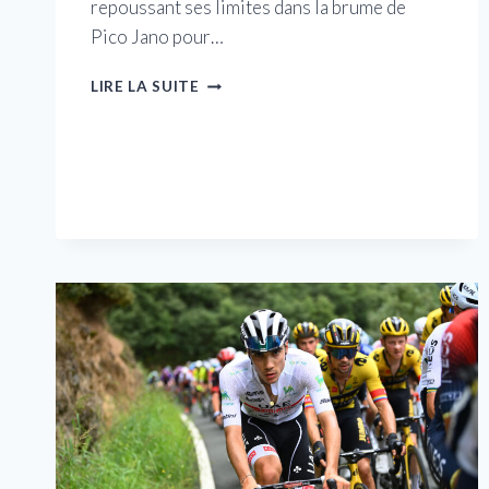
repoussant ses limites dans la brume de
Pico Jano pour…
ENRIC
LIRE LA SUITE
MAS:
JE
VEUX
FAIRE
TOUT
OU
RIEN
À
LA
VUELTA
A
ESPAÑA