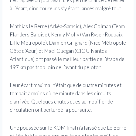
L’échappée du jour avait très peu de chance de rester
à l’écart, cinq coureurs s’y étant lancés malgré tout.
Mathias le Berre (Arkéa-Samsic), Alex Colman (Team
Flanders Baloise), Kenny Molly (Van Rysel-Roubaix
Lille Métropole), Damien Grignard (Nice Métropole
Côte d’Azur) et Mael Guegan (CIC U Nantes
Atlantique) ont passé le meilleur partie de l’étape de
197 km pas trop loin de l’avant du peloton.
Leur écart maximal n’était que de quatre minutes et
tombait à moins d’une minute dans les circuits
d’arrivée. Quelques chutes dues au mobilier de
circulation ont perturbé la poursuite.
Une poussée sur le KOM final n’a laissé que Le Berre
et Molly à l’avant alors que le peloton balayait les