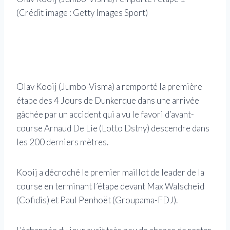
(Crédit image : Getty Images Sport)
Cees
l’ar
imag
Olav Kooij (Jumbo-Visma) a remporté la première
étape des 4 Jours de Dunkerque dans une arrivée
gâchée par un accident qui a vu le favori d’avant-
course Arnaud De Lie (Lotto Dstny) descendre dans
les 200 derniers mètres.
Kooij a décroché le premier maillot de leader de la
course en terminant l’étape devant Max Walscheid
(Cofidis) et Paul Penhoët (Groupama-FDJ).