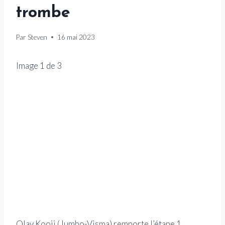
trombe
Par
Steven
16 mai 2023
Image
1
de
3
Olav Kooij (Jumbo-Visma) remporte l’étape 1