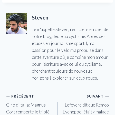
Steven
Je m'appelle Steven, rédacteur en chef de
notre blog dédié au cyclisme. Après des
études en journalisme sportif, ma
passion pour le vélo m'a propulsé dans
cette aventure où je combine mon amour
pour l'écriture avec celui du cyclisme,
cherchant toujours de nouveaux
horizons à explorer sur deux roues.
Navigation
PRÉCÉDENT
SUIVANT
Giro d’Italia: Magnus
Lefevere dit que Remco
de
Cort remporte le triplé
Evenepoel était « malade