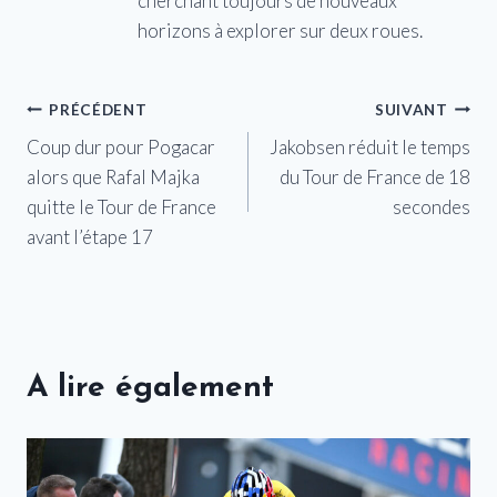
cherchant toujours de nouveaux
horizons à explorer sur deux roues.
Navigation
PRÉCÉDENT
SUIVANT
Coup dur pour Pogacar
Jakobsen réduit le temps
de
alors que Rafal Majka
du Tour de France de 18
l’article
quitte le Tour de France
secondes
avant l’étape 17
A lire également