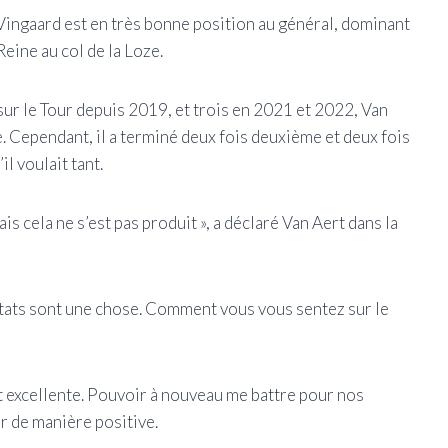
 Vingaard est en très bonne position au général, dominant
Reine au col de la Loze.
ur le Tour depuis 2019, et trois en 2021 et 2022, Van
e. Cependant, il a terminé deux fois deuxième et deux fois
il voulait tant.
is cela ne s’est pas produit », a déclaré Van Aert dans la
ltats sont une chose. Comment vous vous sentez sur le
ait excellente. Pouvoir à nouveau me battre pour nos
ur de manière positive.