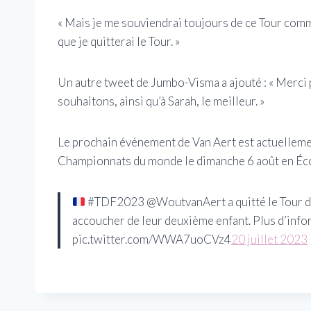
« Mais je me souviendrai toujours de ce Tour comme 
que je quitterai le Tour. »
Un autre tweet de Jumbo-Visma a ajouté : « Merci
souhaitons, ainsi qu’à Sarah, le meilleur. »
Le prochain événement de Van Aert est actuellemen
Championnats du monde le dimanche 6 août en Éc
#TDF2023 @WoutvanAert a quitté le Tour de 
accoucher de leur deuxième enfant. Plus d’info
pic.twitter.com/WWA7uoCVz4
20 juillet 2023