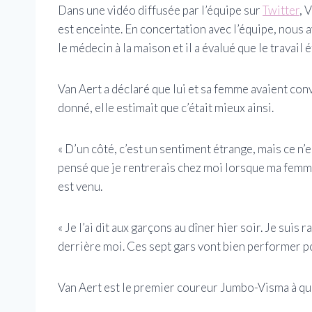
Dans une vidéo diffusée par l’équipe sur
Twitter
, 
est enceinte. En concertation avec l’équipe, nous 
le médecin à la maison et il a évalué que le travail 
Van Aert a déclaré que lui et sa femme avaient conv
donné, elle estimait que c’était mieux ainsi.
« D’un côté, c’est un sentiment étrange, mais ce n’e
pensé que je rentrerais chez moi lorsque ma femme
est venu.
« Je l’ai dit aux garçons au dîner hier soir. Je suis
derrière moi. Ces sept gars vont bien performer pou
Van Aert est le premier coureur Jumbo-Visma à qui