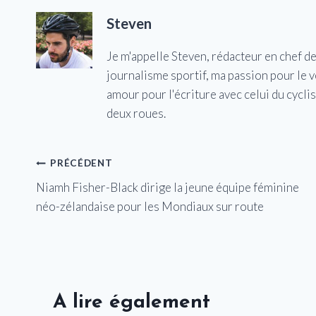
Steven
Je m'appelle Steven, rédacteur en chef d
journalisme sportif, ma passion pour le 
amour pour l'écriture avec celui du cycl
deux roues.
Navigation
PRÉCÉDENT
Niamh Fisher-Black dirige la jeune équipe féminine
de
néo-zélandaise pour les Mondiaux sur route
l’article
A lire également