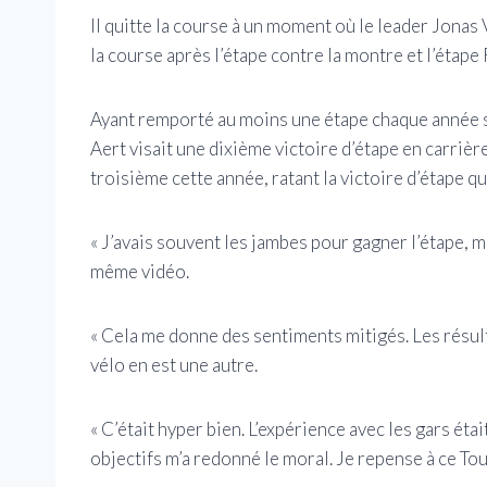
Il quitte la course à un moment où le leader Jonas
la course après l’étape contre la montre et l’étape 
Ayant remporté au moins une étape chaque année s
Aert visait une dixième victoire d’étape en carrièr
troisième cette année, ratant la victoire d’étape qu’
« J’avais souvent les jambes pour gagner l’étape, ma
même vidéo.
« Cela me donne des sentiments mitigés. Les résu
vélo en est une autre.
« C’était hyper bien. L’expérience avec les gars ét
objectifs m’a redonné le moral. Je repense à ce To