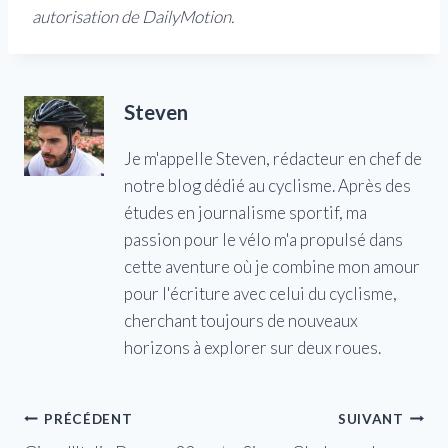
autorisation de DailyMotion.
Steven
Je m'appelle Steven, rédacteur en chef de
notre blog dédié au cyclisme. Après des
études en journalisme sportif, ma
passion pour le vélo m'a propulsé dans
cette aventure où je combine mon amour
pour l'écriture avec celui du cyclisme,
cherchant toujours de nouveaux
horizons à explorer sur deux roues.
Navigation
PRÉCÉDENT
SUIVANT