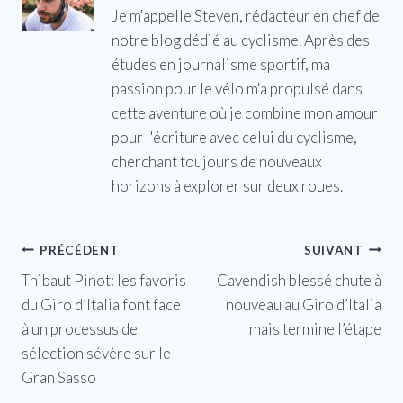
Je m'appelle Steven, rédacteur en chef de
notre blog dédié au cyclisme. Après des
études en journalisme sportif, ma
passion pour le vélo m'a propulsé dans
cette aventure où je combine mon amour
pour l'écriture avec celui du cyclisme,
cherchant toujours de nouveaux
horizons à explorer sur deux roues.
Navigation
PRÉCÉDENT
SUIVANT
Thibaut Pinot: les favoris
Cavendish blessé chute à
de
du Giro d’Italia font face
nouveau au Giro d’Italia
l’article
à un processus de
mais termine l’étape
sélection sévère sur le
Gran Sasso