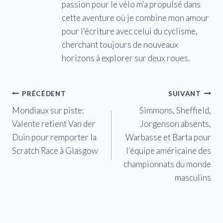
passion pour le vélo m'a propulsé dans
cette aventure où je combine mon amour
pour l'écriture avec celui du cyclisme,
cherchant toujours de nouveaux
horizons à explorer sur deux roues.
Navigation
PRÉCÉDENT
SUIVANT
Mondiaux sur piste:
Simmons, Sheffield,
de
Valente retient Van der
Jorgenson absents,
l’article
Duin pour remporter la
Warbasse et Barta pour
Scratch Race à Glasgow
l’équipe américaine des
championnats du monde
masculins