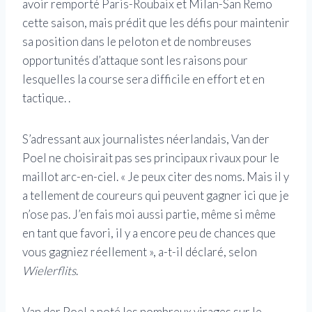
avoir remporté Paris-Roubaix et Milan-San Remo
cette saison, mais prédit que les défis pour maintenir
sa position dans le peloton et de nombreuses
opportunités d’attaque sont les raisons pour
lesquelles la course sera difficile en effort et en
tactique. .
S’adressant aux journalistes néerlandais, Van der
Poel ne choisirait pas ses principaux rivaux pour le
maillot arc-en-ciel. « Je peux citer des noms. Mais il y
a tellement de coureurs qui peuvent gagner ici que je
n’ose pas. J’en fais moi aussi partie, même si même
en tant que favori, il y a encore peu de chances que
vous gagniez réellement », a-t-il déclaré, selon
Wielerflits
.
Van der Poel a noté les nombreux virages sur le