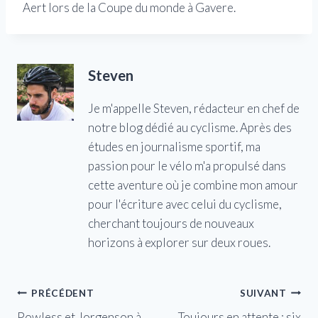
Aert lors de la Coupe du monde à Gavere.
Steven
Je m'appelle Steven, rédacteur en chef de
notre blog dédié au cyclisme. Après des
études en journalisme sportif, ma
passion pour le vélo m'a propulsé dans
cette aventure où je combine mon amour
pour l'écriture avec celui du cyclisme,
cherchant toujours de nouveaux
horizons à explorer sur deux roues.
Navigation
PRÉCÉDENT
SUIVANT
Powless et Jorgenson à
Toujours en attente : six