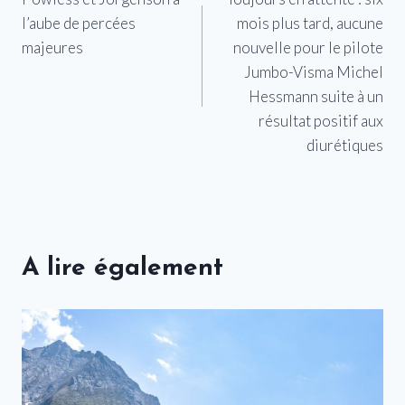
de
l’aube de percées
mois plus tard, aucune
l’article
majeures
nouvelle pour le pilote
Jumbo-Visma Michel
Hessmann suite à un
résultat positif aux
diurétiques
A lire également