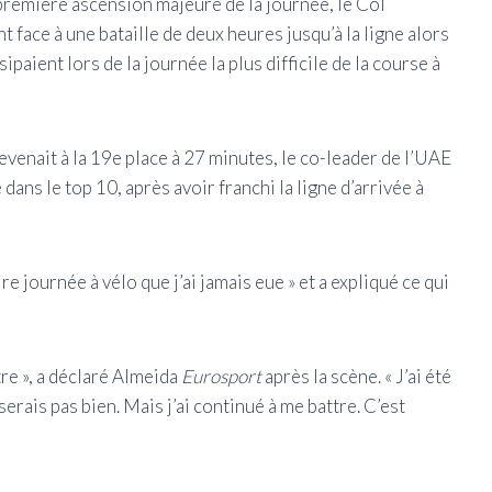
première ascension majeure de la journée, le Col
 face à une bataille de deux heures jusqu’à la ligne alors
paient lors de la journée la plus difficile de la course à
venait à la 19e place à 27 minutes, le co-leader de l’UAE
ans le top 10, après avoir franchi la ligne d’arrivée à
pire journée à vélo que j’ai jamais eue » et a expliqué ce qui
tre », a déclaré Almeida
Eurosport
après la scène. « J’ai été
erais pas bien. Mais j’ai continué à me battre. C’est