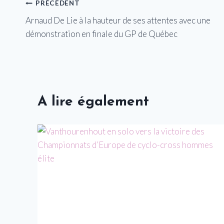
Navigation
PRÉCÉDENT
Arnaud De Lie à la hauteur de ses attentes avec une
de
démonstration en finale du GP de Québec
l’article
A lire également