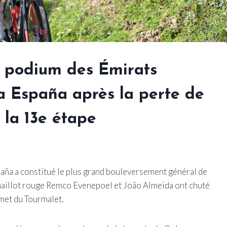
n podium des Émirats
 a España après la perte de
 la 13e étape
spaña a constitué le plus grand bouleversement général de
 maillot rouge Remco Evenepoel et João Almeida ont chuté
mmet du Tourmalet.