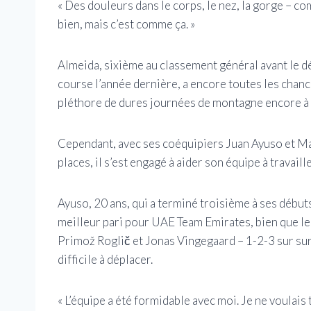
« Des douleurs dans le corps, le nez, la gorge – com
bien, mais c’est comme ça. »
Almeida, sixième au classement général avant le d
course l’année dernière, a encore toutes les chan
pléthore de dures journées de montagne encore à 
Cependant, avec ses coéquipiers Juan Ayuso et Ma
places, il s’est engagé à aider son équipe à travail
Ayuso, 20 ans, qui a terminé troisième à ses débu
meilleur pari pour UAE Team Emirates, bien que 
Primož Roglič et Jonas Vingegaard – 1-2-3 sur sur
difficile à déplacer.
« L’équipe a été formidable avec moi. Je ne voulais 