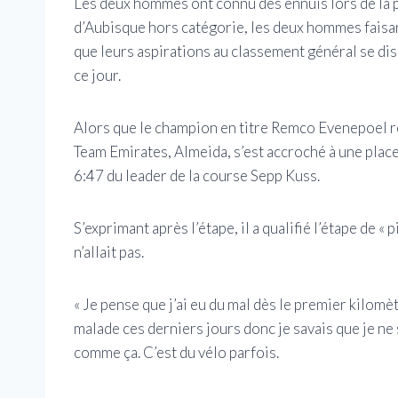
Les deux hommes ont connu des ennuis lors de la 
d’Aubisque hors catégorie, les deux hommes faisant
que leurs aspirations au classement général se dissi
ce jour.
Alors que le champion en titre Remco Evenepoel re
Team Emirates, Almeida, s’est accroché à une place d
6:47 du leader de la course Sepp Kuss.
S’exprimant après l’étape, il a qualifié l’étape de « 
n’allait pas.
« Je pense que j’ai eu du mal dès le premier kilomè
malade ces derniers jours donc je savais que je ne s
comme ça. C’est du vélo parfois.