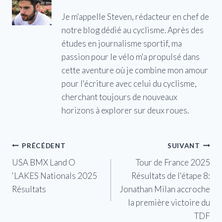
Je m'appelle Steven, rédacteur en chef de
notre blog dédié au cyclisme. Après des
études en journalisme sportif, ma
passion pour le vélo m'a propulsé dans
cette aventure où je combine mon amour
pour l'écriture avec celui du cyclisme,
cherchant toujours de nouveaux
horizons à explorer sur deux roues.
Navigation
PRÉCÉDENT
SUIVANT
USA BMX Land O
Tour de France 2025
de
'LAKES Nationals 2025
Résultats de l'étape 8:
l’article
Résultats
Jonathan Milan accroche
la première victoire du
TDF