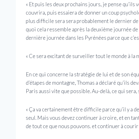
« Et puis les deux prochains jours, je pense qu’ils v
couvrira, puis essaiera de donner un coup psycholog
plus difficile sera sera probablement le dernier de 
quoi cela ressemble après la deuxième journée de 
dernière journée dans les Pyrénées parce que c’est 
« Ce sera excitant de surveiller tout le monde à la 
En ce qui concerne la stratégie de lui et de son éq
d’étapes de montagne, Thomas a déclaré qu’ils devai
Paris aussi vite que possible. Au-delà, ce qui sera, s
« Ça va certainement être difficile parce qu’il y a
seul. Mais vous devez continuer à croire, et en tant
de tout ce que nous pouvons. et continuer à couri