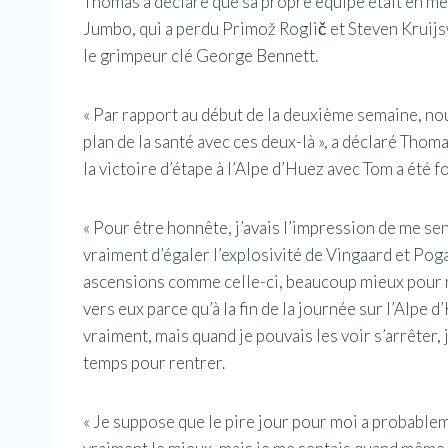
Thomas a déclaré que sa propre équipe était en mei
Jumbo, qui a perdu Primož Roglič et Steven Kruijsw
le grimpeur clé George Bennett.
« Par rapport au début de la deuxième semaine, no
plan de la santé avec ces deux-là », a déclaré Tho
la victoire d’étape à l’Alpe d’Huez avec Tom a été 
« Pour être honnête, j’avais l’impression de me sent
vraiment d’égaler l’explosivité de Vingaard et Pog
ascensions comme celle-ci, beaucoup mieux pour m
vers eux parce qu’à la fin de la journée sur l’Alpe d
vraiment, mais quand je pouvais les voir s’arrêter, 
temps pour rentrer.
« Je suppose que le pire jour pour moi a probable