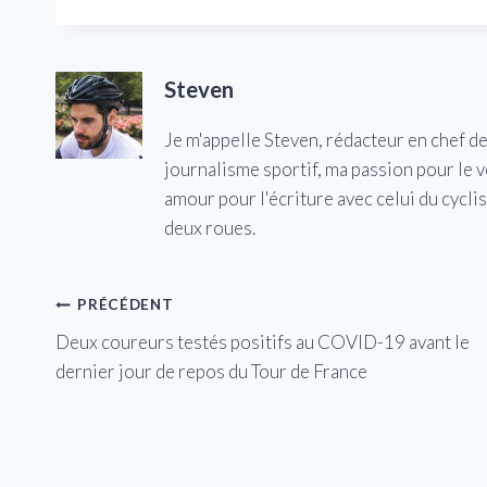
Steven
Je m'appelle Steven, rédacteur en chef d
journalisme sportif, ma passion pour le 
amour pour l'écriture avec celui du cycl
deux roues.
Navigation
PRÉCÉDENT
Deux coureurs testés positifs au COVID-19 avant le
de
dernier jour de repos du Tour de France
l’article