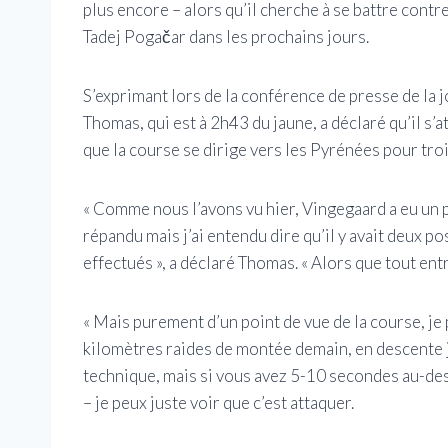
plus encore – alors qu’il cherche à se battre contr
Tadej Pogačar dans les prochains jours.
S’exprimant lors de la conférence de presse de la
Thomas, qui est à 2h43 du jaune, a déclaré qu’il s’
que la course se dirige vers les Pyrénées pour troi
« Comme nous l’avons vu hier, Vingegaard a eu un p
répandu mais j’ai entendu dire qu’il y avait deux p
effectués », a déclaré Thomas. « Alors que tout ent
« Mais purement d’un point de vue de la course, j
kilomètres raides de montée demain, en descente ju
technique, mais si vous avez 5-10 secondes au-de
– je peux juste voir que c’est attaquer.