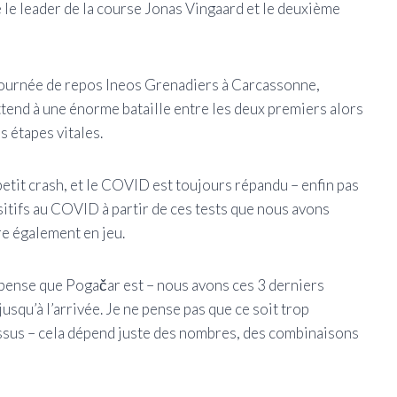
e le leader de la course Jonas Vingaard et le deuxième
 journée de repos Ineos Grenadiers à Carcassonne,
attend à une énorme bataille entre les deux premiers alors
s étapes vitales.
etit crash, et le COVID est toujours répandu – enfin pas
ositifs au COVID à partir de ces tests que nous avons
re également en jeu.
e pense que Pogačar est – nous avons ces 3 derniers
squ’à l’arrivée. Je ne pense pas que ce soit trop
ssus – cela dépend juste des nombres, des combinaisons