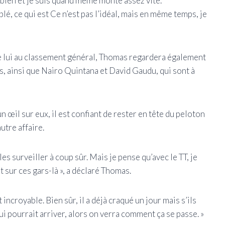
bien et je suis quand même monté assez vite.
é, ce qui est Ce n’est pas l’idéal, mais en même temps, je
 lui au classement général, Thomas regardera également
s, ainsi que Nairo Quintana et David Gaudu, qui sont à
n œil sur eux, il est confiant de rester en tête du peloton
utre affaire.
es surveiller à coup sûr. Mais je pense qu’avec le TT, je
 sur ces gars-là », a déclaré Thomas.
t incroyable. Bien sûr, il a déjà craqué un jour mais s’ils
ui pourrait arriver, alors on verra comment ça se passe. »