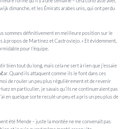
lleure forme qu’il y a une semaine – cela contraste avec
ijk dimanche, et les Émirats arabes unis, qui ont perdu
us sommes définitivement en meilleure position sur le
mas à propos de Martínez et Castroviejo. « Et évidemment,
formidable pour l’équipe.
ir bien tout du long, mais cela ne sert à rien que j’essaie
ačar. Quand ils attaquent comme ils le font dans ces
oi de rouler un peu plus régulièrement et de revenir
’Huez en particulier, je savais qu’ils ne continueraient pas
j’ai en quelque sorte reculé un peu et a pris un peu plus de
ment été Mende – juste la montée ne me convenait pas