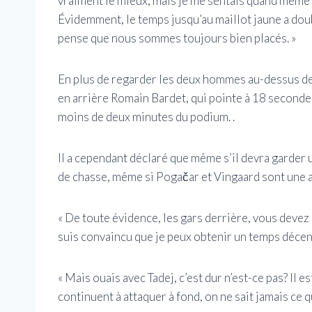
vraiment le mieux, mais je me sentais quand même 
Évidemment, le temps jusqu’au maillot jaune a doubl
pense que nous sommes toujours bien placés. »
En plus de regarder les deux hommes au-dessus de
en arrière Romain Bardet, qui pointe à 18 seconde
moins de deux minutes du podium. .
Il a cependant déclaré que même s’il devra garder u
de chasse, même si Pogačar et Vingaard sont une a
« De toute évidence, les gars derrière, vous devez l
suis convaincu que je peux obtenir un temps décent
« Mais ouais avec Tadej, c’est dur n’est-ce pas? Il es
continuent à attaquer à fond, on ne sait jamais ce q