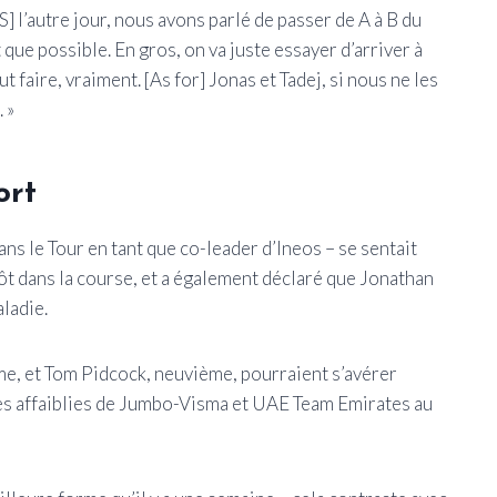
] l’autre jour, nous avons parlé de passer de A à B du
ue possible. En gros, on va juste essayer d’arriver à
ut faire, vraiment. [As for] Jonas et Tadej, si nous ne les
 »
ort
ns le Tour en tant que co-leader d’Ineos – se sentait
t dans la course, et a également déclaré que Jonathan
ladie.
me, et Tom Pidcock, neuvième, pourraient s’avérer
es affaiblies de Jumbo-Visma et UAE Team Emirates au