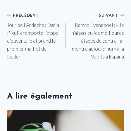
Navigation
PRÉCÉDENT
SUIVANT
Tour de l’Ardèche : Daria
Remco Evenepoel : « Je
de
Pikulik remporte l’étape
n’ai pas eu les meilleures
l’article
d’ouverture et prend le
étapes de contre-la-
premier maillot de
montre aujourd’hui » à la
leader
Vuelta a España
A lire également