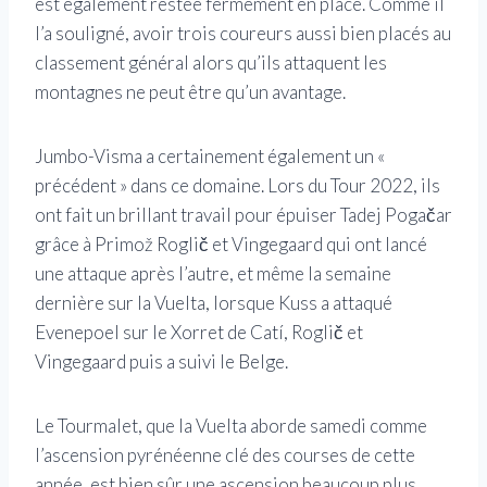
est également restée fermement en place. Comme il
l’a souligné, avoir trois coureurs aussi bien placés au
classement général alors qu’ils attaquent les
montagnes ne peut être qu’un avantage.
Jumbo-Visma a certainement également un «
précédent » dans ce domaine. Lors du Tour 2022, ils
ont fait un brillant travail pour épuiser Tadej Pogačar
grâce à Primož Roglič et Vingegaard qui ont lancé
une attaque après l’autre, et même la semaine
dernière sur la Vuelta, lorsque Kuss a attaqué
Evenepoel sur le Xorret de Catí, Roglič et
Vingegaard puis a suivi le Belge.
Le Tourmalet, que la Vuelta aborde samedi comme
l’ascension pyrénéenne clé des courses de cette
année, est bien sûr une ascension beaucoup plus