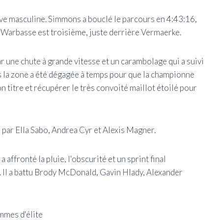
uve masculine. Simmons a bouclé le parcours en 4:43:16,
 Warbasse est troisième, juste derrière Vermaerke.
r une chute à grande vitesse et un carambolage qui a suivi
ais la zone a été dégagée à temps pour que la championne
titre et récupérer le très convoité maillot étoilé pour
 par Ella Sabo, Andrea Cyr et Alexis Magner.
ffronté la pluie, l'obscurité et un sprint final
. Il a battu Brody McDonald, Gavin Hlady, Alexander
mmes d'élite