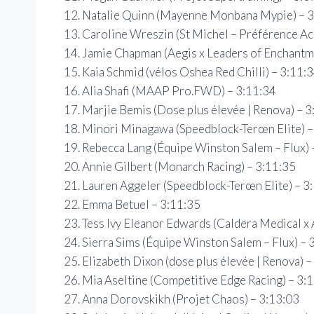
Natalie Quinn (Mayenne Monbana Mypie) – 3
Caroline Wreszin (St Michel – Préférence Ac
Jamie Chapman (Aegis x Leaders of Enchantm
Kaia Schmid (vélos Oshea Red Chilli) – 3:11:
Alia Shafi (MAAP Pro.FWD) – 3:11:34
Marjie Bemis (Dose plus élevée | Renova) – 3
Minori Minagawa (Speedblock-Terœn Elite) –
Rebecca Lang (Équipe Winston Salem – Flux) 
Annie Gilbert (Monarch Racing) – 3:11:35
Lauren Aggeler (Speedblock-Terœn Elite) – 3
Emma Betuel – 3:11:35
Tess Ivy Eleanor Edwards (Caldera Medical x 
Sierra Sims (Équipe Winston Salem – Flux) – 
Elizabeth Dixon (dose plus élevée | Renova) –
Mia Aseltine (Competitive Edge Racing) – 3:
Anna Dorovskikh (Projet Chaos) – 3:13:03