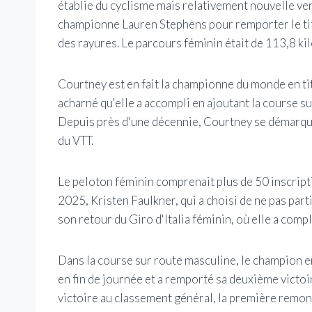
établie du cyclisme mais relativement nouvelle ven
championne Lauren Stephens pour remporter le titr
des rayures. Le parcours féminin était de 113,8 ki
Courtney est en fait la championne du monde en ti
acharné qu'elle a accompli en ajoutant la course sur
Depuis près d'une décennie, Courtney se démarqu
du VTT.
Le peloton féminin comprenait plus de 50 inscript
2025, Kristen Faulkner, qui a choisi de ne pas par
son retour du Giro d'Italia féminin, où elle a comp
Dans la course sur route masculine, le champion 
en fin de journée et a remporté sa deuxième victoir
victoire au classement général, la première remon