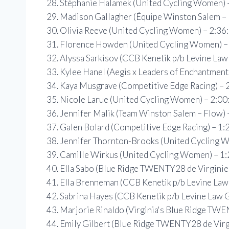
Stéphanie Halamek (United Cycling Women) 
Madison Gallagher (Équipe Winston Salem – 
Olivia Reeve (United Cycling Women) – 2:36:
Florence Howden (United Cycling Women) – 2
Alyssa Sarkisov (CCB Kenetik p/b Levine Law 
Kylee Hanel (Aegis x Leaders of Enchantment)
Kaya Musgrave (Competitive Edge Racing) – 2
Nicole Larue (United Cycling Women) – 2:00:
Jennifer Malik (Team Winston Salem – Flow) –
Galen Bolard (Competitive Edge Racing) – 1:2
Jennifer Thornton-Brooks (United Cycling Wo
Camille Wirkus (United Cycling Women) – 1:2
Ella Sabo (Blue Ridge TWENTY28 de Virginie) 
Ella Brenneman (CCB Kenetik p/b Levine Law 
Sabrina Hayes (CCB Kenetik p/b Levine Law G
Marjorie Rinaldo (Virginia's Blue Ridge TWE
Emily Gilbert (Blue Ridge TWENTY28 de Virgin