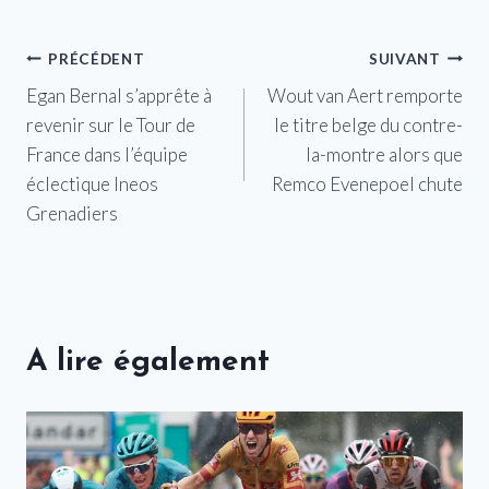
Navigation
PRÉCÉDENT
SUIVANT
Egan Bernal s’apprête à
Wout van Aert remporte
de
revenir sur le Tour de
le titre belge du contre-
l’article
France dans l’équipe
la-montre alors que
éclectique Ineos
Remco Evenepoel chute
Grenadiers
A lire également