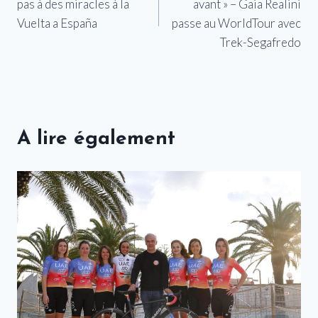
pas à des miracles à la
avant » – Gaia Realini
l’article
Vuelta a España
passe au WorldTour avec
Trek-Segafredo
A lire également