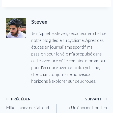
Steven
Je m'appelle Steven, rédacteur en chef de
notre blog dédié au cyclisme. Après des
études en journalisme sportif, ma
passion pour le vélo m'a propulsé dans
cette aventure où je combine mon amour
pour l'écriture avec celui du cyclisme,
cherchant toujours de nouveaux
horizons à explorer sur deux roues.
Navigation
PRÉCÉDENT
SUIVANT
Mikel Landa ne s’attend
« Un énorme bond en
de