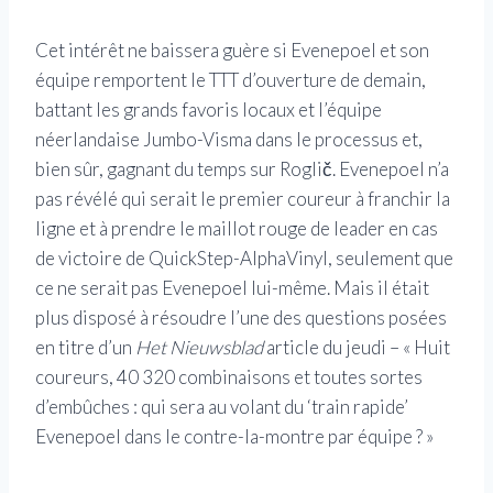
Cet intérêt ne baissera guère si Evenepoel et son
équipe remportent le TTT d’ouverture de demain,
battant les grands favoris locaux et l’équipe
néerlandaise Jumbo-Visma dans le processus et,
bien sûr, gagnant du temps sur Roglič. Evenepoel n’a
pas révélé qui serait le premier coureur à franchir la
ligne et à prendre le maillot rouge de leader en cas
de victoire de QuickStep-AlphaVinyl, seulement que
ce ne serait pas Evenepoel lui-même. Mais il était
plus disposé à résoudre l’une des questions posées
en titre d’un
Het Nieuwsblad
article du jeudi – « Huit
coureurs, 40 320 combinaisons et toutes sortes
d’embûches : qui sera au volant du ‘train rapide’
Evenepoel dans le contre-la-montre par équipe ? »