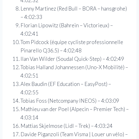
4:02:32
Lenny Martinez (Red Bull – BORA – hansgrohe)
– 4:02:33
Florian Lipowitz (Bahreïn – Victorieux) –
4:02:41
Tom Pidcock (équipe cycliste professionnelle
Pinarello Q36.5) – 4:02:48
Ilan Van Wilder (Soudal Quick-Step) – 4:02:49
Tobias Halland Johannessen (Uno-X Mobilité) –
4:02:51
Alex Baudin (EF Education – EasyPost) –
4:02:55
Tobias Foss (Netcompany INEOS) – 4:03:09
Mathieu van der Poel (Alpecin – Premier Tech) –
4:03:14
Mattias Skjelmose (Lidl – Trek) – 4:03:24
Davide Piganzoli (Team Visma | Louer un vélo) –