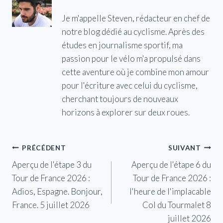
Je m'appelle Steven, rédacteur en chef de
notre blog dédié au cyclisme. Après des
études en journalisme sportif, ma
passion pour le vélo m'a propulsé dans
cette aventure où je combine mon amour
pour l'écriture avec celui du cyclisme,
cherchant toujours de nouveaux
horizons à explorer sur deux roues.
Navigation
PRÉCÉDENT
SUIVANT
Aperçu de l'étape 3 du
Aperçu de l'étape 6 du
de
Tour de France 2026 :
Tour de France 2026 :
l’article
Adios, Espagne. Bonjour,
l'heure de l'implacable
France. 5 juillet 2026
Col du Tourmalet 8
juillet 2026