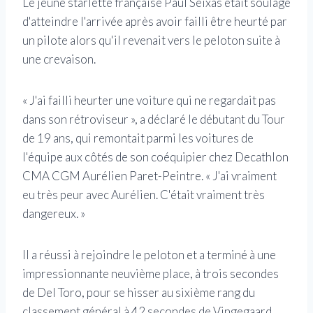
Le jeune starlette française Paul Seixas était soulagé
d'atteindre l'arrivée après avoir failli être heurté par
un pilote alors qu'il revenait vers le peloton suite à
une crevaison.
« J'ai failli heurter une voiture qui ne regardait pas
dans son rétroviseur », a déclaré le débutant du Tour
de 19 ans, qui remontait parmi les voitures de
l'équipe aux côtés de son coéquipier chez Decathlon
CMA CGM Aurélien Paret-Peintre. « J'ai vraiment
eu très peur avec Aurélien. C'était vraiment très
dangereux. »
Il a réussi à rejoindre le peloton et a terminé à une
impressionnante neuvième place, à trois secondes
de Del Toro, pour se hisser au sixième rang du
classement général à 42 secondes de Vingegaard.