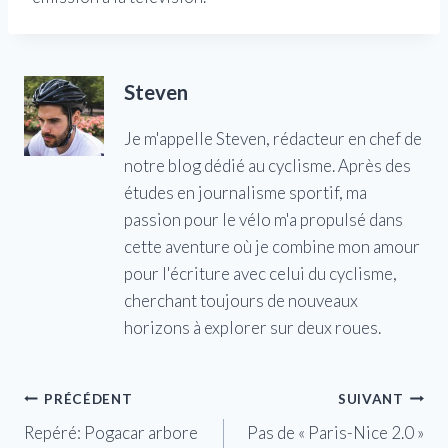
Steven
Je m'appelle Steven, rédacteur en chef de
notre blog dédié au cyclisme. Après des
études en journalisme sportif, ma
passion pour le vélo m'a propulsé dans
cette aventure où je combine mon amour
pour l'écriture avec celui du cyclisme,
cherchant toujours de nouveaux
horizons à explorer sur deux roues.
Navigation
PRÉCÉDENT
SUIVANT
Repéré: Pogacar arbore
Pas de « Paris-Nice 2.0 »
de