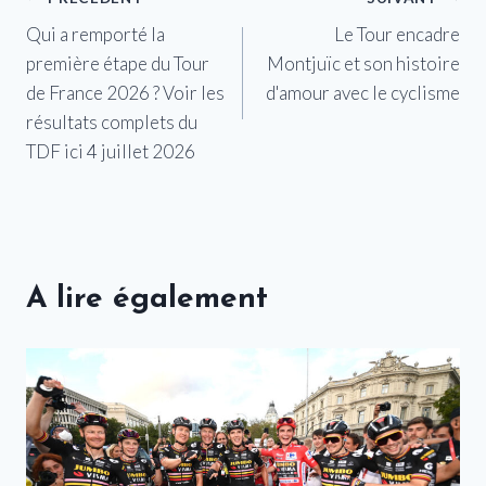
Navigation
Qui a remporté la
Le Tour encadre
de
première étape du Tour
Montjuïc et son histoire
l’article
de France 2026 ? Voir les
d'amour avec le cyclisme
résultats complets du
TDF ici 4 juillet 2026
A lire également