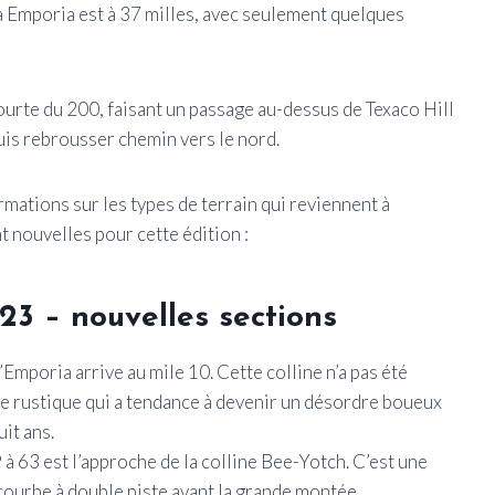
 à Emporia est à 37 milles, avec seulement quelques
courte du 200, faisant un passage au-dessus de Texaco Hill
uis rebrousser chemin vers le nord.
rmations sur les types de terrain qui reviennent à
t nouvelles pour cette édition :
023 – nouvelles sections
d’Emporia arrive au mile 10. Cette colline n’a pas été
te rustique qui a tendance à devenir un désordre boueux
uit ans.
à 63 est l’approche de la colline Bee-Yotch. C’est une
ourbe à double piste avant la grande montée.