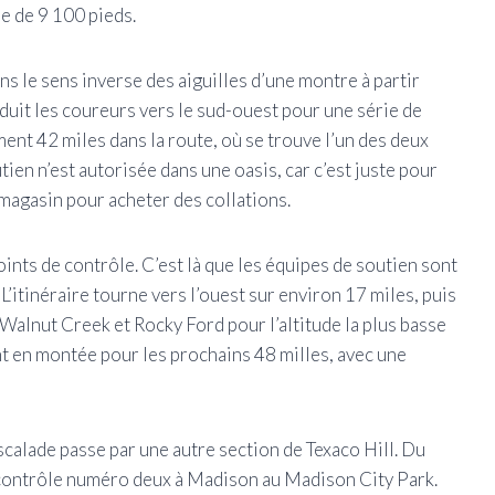
e de 9 100 pieds.
ns le sens inverse des aiguilles d’une montre à partir
nduit les coureurs vers le sud-ouest pour une série de
ment 42 miles dans la route, où se trouve l’un des deux
en n’est autorisée dans une oasis, car c’est juste pour
 magasin pour acheter des collations.
ints de contrôle. C’est là que les équipes de soutien sont
L’itinéraire tourne vers l’ouest sur environ 17 miles, puis
Walnut Creek et Rocky Ford pour l’altitude la plus basse
ment en montée pour les prochains 48 milles, avec une
scalade passe par une autre section de Texaco Hill. Du
e contrôle numéro deux à Madison au Madison City Park.