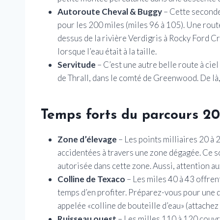
Autoroute Cheval & Buggy
– Cette seconde
pour les 200 miles (miles 96 à 105). Une rout
dessus de la rivière Verdigris à Rocky Ford Cr
lorsque l’eau était à la taille.
Servitude
– C’est une autre belle route à ciel
de Thrall, dans le comté de Greenwood. De là, i
Temps forts du parcours 20
Zone d’élevage
– Les points milliaires 20 à
accidentées à travers une zone dégagée. Ce s
autorisée dans cette zone. Aussi, attention au
Colline de Texaco
– Les miles 40 à 43 offrent
temps d’en profiter. Préparez-vous pour une 
appelée «colline de bouteille d’eau» (attachez 
Ruisseau ouest
– Les milles 110 à 120 couvr