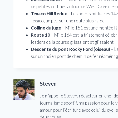
de petites collines autour de West Creek, en 
Texaco Hill Redux
– Les points milliaires 143
Texaco, un peu sur une route plus raide.
Colline du juge
– Mile 151 est une montée lâc
Route 10
– Mile 164 est la tristement célèbr
leaders de la course glissaient et glissaient.
Descente du pont Rocky Ford (oiseau)
– Le
sur un ancien pont de chemin de fer réaménagé
Steven
Je m'appelle Steven, rédacteur en chef d
journalisme sportif, ma passion pour le 
amour pour l'écriture avec celui du cycl
deux roues.