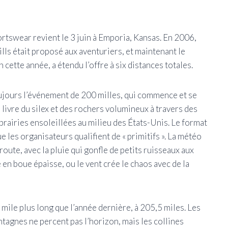
Feui
tswear revient le 3 juin à Emporia, Kansas. En 2006,
ills était proposé aux aventuriers, et maintenant le
cette année, a étendu l’offre à six distances totales.
jours l’événement de 200 milles, qui commence et se
l livre du silex et des rochers volumineux à travers des
prairies ensoleillées au milieu des États-Unis. Le format
 les organisateurs qualifient de « primitifs ». La météo
route, avec la pluie qui gonfle de petits ruisseaux aux
en boue épaisse, ou le vent crée le chaos avec de la
ile plus long que l’année dernière, à 205,5 miles. Les
agnes ne percent pas l’horizon, mais les collines