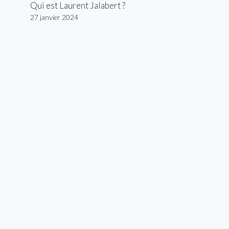
Qui est Laurent Jalabert ?
lle de route pour 2023 Unbound Gravel 100
(Crédit image : 
27 janvier 2024