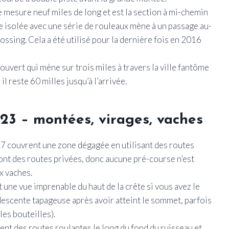
 mesure neuf miles de long et est la section à mi-chemin
e isolée avec une série de rouleaux mène à un passage au-
ossing. Cela a été utilisé pour la dernière fois en 2016
 ouvert qui mène sur trois miles à travers la ville fantôme
l reste 60 milles jusqu’à l’arrivée.
23 – montées, virages, vaches
 27 couvrent une zone dégagée en utilisant des routes
ont des routes privées, donc aucune pré-course n’est
x vaches.
 une vue imprenable du haut de la crête si vous avez le
descente tapageuse après avoir atteint le sommet, parfois
les bouteilles).
ent des routes roulantes le long du fond du ruisseau et