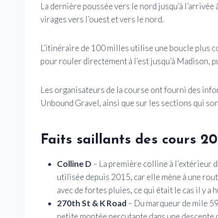
La dernière poussée vers le nord jusqu’à l’arrivée
virages vers l’ouest et vers le nord.
L’itinéraire de 100 milles utilise une boucle plus 
pour rouler directement à l’est jusqu’à Madison, p
Les organisateurs de la course ont fourni des info
Unbound Gravel, ainsi que sur les sections qui son
Faits saillants des cours 2
Colline D
– La première colline à l’extérieur 
utilisée depuis 2015, car elle mène à une rou
avec de fortes pluies, ce qui était le cas il y a h
270th St & K Road
– Du marqueur de mile 59 
petite montée percutante dans une descente c