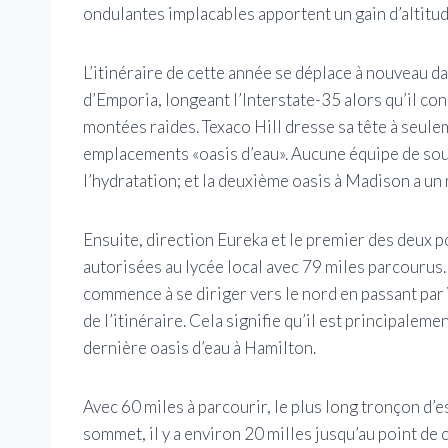
ondulantes implacables apportent un gain d’altitud
L’itinéraire de cette année se déplace à nouveau da
d’Emporia, longeant l’Interstate-35 alors qu’il co
montées raides. Texaco Hill dresse sa tête à seule
emplacements «oasis d’eau». Aucune équipe de souti
l’hydratation; et la deuxième oasis à Madison a un
Ensuite, direction Eureka et le premier des deux po
autorisées au lycée local avec 79 miles parcourus. 
commence à se diriger vers le nord en passant par 
de l’itinéraire. Cela signifie qu’il est principale
dernière oasis d’eau à Hamilton.
Avec 60 miles à parcourir, le plus long tronçon d’e
sommet, il y a environ 20 milles jusqu’au point d