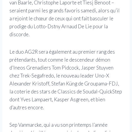
van Baarle, Christophe Laporte et Tiesj Benoot –
seraient parmi les grands favoris samedi, alors qu’il
a rejoint le chœur de ceux qui ont fait basculer le
prodige du Lotto-Dstny Arnaud De Lie pour la
discorde.
Le duo AG2R sera également au premier rang des
prétendants, tout comme le descendeur démon
d’Ineos Grenadiers Tom Pidcock, Jasper Stuyven
chez Trek-Segafredo, le nouveau leader Uno-X
Alexander Kristoff, Stefan Küng de Groupama-FDJ,
la coterie des stars de Classics de Soudal-QuickStep
dont Yves Lampaert, Kasper Asgreen, et bien
d’autres encore.
Sep Vanmarcke, qui a vu son printemps l’année