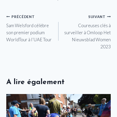
Navigation
PRÉCÉDENT
SUIVANT
Sam Welsford célèbre
Coureuses clés à
de
son premier podium
surveiller à Omloop Het
l’article
WorldTour à l’UAE Tour
Nieuwsblad Women
2023
A lire également