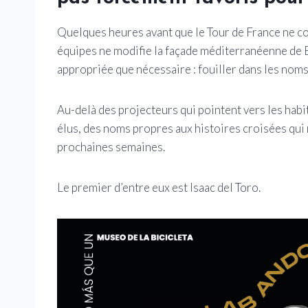
Quelques heures avant que le Tour de France ne c
équipes ne modifie la façade méditerranéenne de B
appropriée que nécessaire : fouiller dans les noms
Au-delà des projecteurs qui pointent vers les habit
élus, des noms propres aux histoires croisées qui 
prochaines semaines.
Le premier d’entre eux est Isaac del Toro.