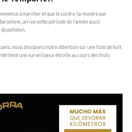
ommence à marcher et que le contre-la-montre par
arcelone, arrive cette période de l'année aussi
 du peloton.
uels, nous dissipons notre attention sur une liste de huit
méritent une surveillance étroite au cours des trois