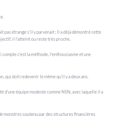
e.
it pas étrange s’il y parvenait ; Il a déjà démontré cette
ectif, il l'atteint ou reste très proche.
qui compte c'est la méthode, l'enthousiasme et une
, qui doit redevenir le même qu'il y a deux ans.
lité d'une équipe modeste comme NSN, avec laquelle il a
de monstres soutenu par des structures financières