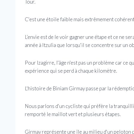
Tour.
C'est une étoile faible mais extrêmement cohérent
L’envie est de le voir gagner une étape et ce ne sera
année à Itzulia que lorsqu'il se concentre sur un obj
Pour Izagirre, l'âge n'est pas un problème car ce 
expérience qui se perd à chaque kilomètre.
L'histoire de Biniam Girmay passe par la rédemption
Nous parlons d'un cycliste qui préfère la tranquil
remporté le maillot vert et plusieurs étapes.
Girmay représente une île au milieu d'un peloton 