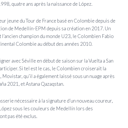
998, quatre ans après la naissance de López.
leur jeune du Tour de France basé en Colombie depuis de
mation de Medellín-EPM depuis sa création en 2017. Un
est l’ancien champion du monde U23, le Colombien Fabio
tinental Colombie au début des années 2010.
ner avec Séville en début de saison sur la Vuelta a San
iciper. Si tel est le cas, le Colombien croiserait la
Movistar, qu’il a également laissé sous un nuage après
paña 2021, et Astana Qazaqstan.
asserie nécessaire à la signature d’un nouveau coureur,
López sous les couleurs de Medellín lors des
nt pas été exclus.