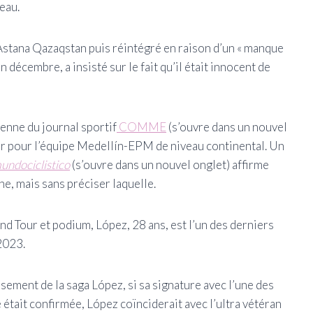
eau.
stana Qazaqstan puis réintégré en raison d’un « manque
n décembre, a insisté sur le fait qu’il était innocent de
ienne du journal sportif
COMME
(s’ouvre dans un nouvel
ner pour l’équipe Medellín-EPM de niveau continental. Un
undociclistico
(s’ouvre dans un nouvel onglet)
affirme
, mais sans préciser laquelle.
d Tour et podium, López, 28 ans, est l’un des derniers
2023.
sement de la saga López, si sa signature avec l’une des
était confirmée, López coïnciderait avec l’ultra vétéran