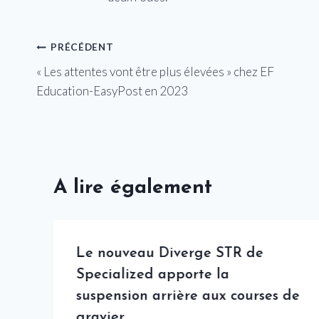
Navigation
PRÉCÉDENT
« Les attentes vont être plus élevées » chez EF
de
Education-EasyPost en 2023
l’article
A lire également
Le nouveau Diverge STR de
Specialized apporte la
suspension arrière aux courses de
gravier