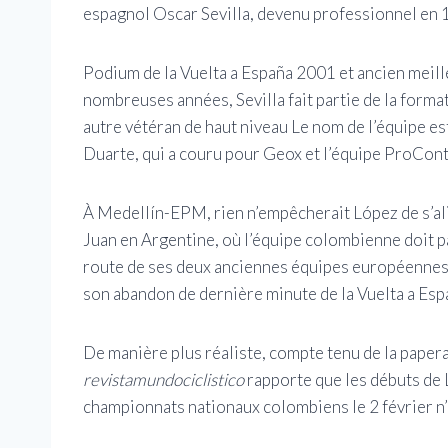
espagnol Oscar Sevilla, devenu professionnel en 1
Podium de la Vuelta a España 2001 et ancien meil
nombreuses années, Sevilla fait partie de la for
autre vétéran de haut niveau Le nom de l’équipe 
Duarte, qui a couru pour Geox et l’équipe ProCon
À Medellín-EPM, rien n’empêcherait López de s’alig
Juan en Argentine, où l’équipe colombienne doit part
route de ses deux anciennes équipes européennes, 
son abandon de dernière minute de la Vuelta a Es
De manière plus réaliste, compte tenu de la paper
revistamundociclistico
rapporte que les débuts de 
championnats nationaux colombiens le 2 février n’o