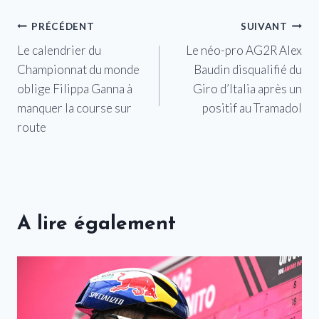
Navigation
PRÉCÉDENT
SUIVANT
Le calendrier du
Le néo-pro AG2R Alex
de
Championnat du monde
Baudin disqualifié du
l’article
oblige Filippa Ganna à
Giro d’Italia après un
manquer la course sur
positif au Tramadol
route
A lire également