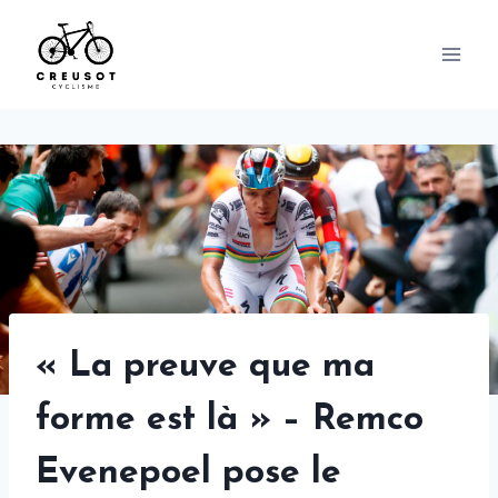
Skip
to
content
« La preuve que ma
forme est là » – Remco
Evenepoel pose le