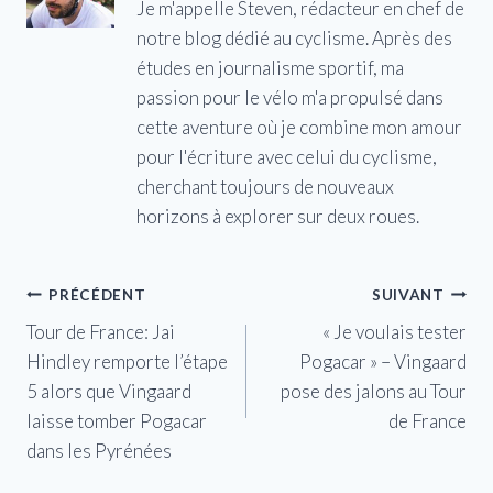
Je m'appelle Steven, rédacteur en chef de
notre blog dédié au cyclisme. Après des
études en journalisme sportif, ma
passion pour le vélo m'a propulsé dans
cette aventure où je combine mon amour
pour l'écriture avec celui du cyclisme,
cherchant toujours de nouveaux
horizons à explorer sur deux roues.
Navigation
PRÉCÉDENT
SUIVANT
Tour de France: Jai
« Je voulais tester
de
Hindley remporte l’étape
Pogacar » – Vingaard
l’article
5 alors que Vingaard
pose des jalons au Tour
laisse tomber Pogacar
de France
dans les Pyrénées