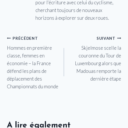
pour l'écriture avec celui du cyclisme,
cherchant toujours de nouveaux
horizons à explorer sur deux roues.
Navigation
PRÉCÉDENT
SUIVANT
Hommes en première
Skjelmose scelle la
de
classe, femmes en
couronne du Tour de
l’article
économie – la France
Luxembourg alors que
défend les plans de
Madouas remporte la
déplacement des
dernière étape
Championnats du monde
A lire également