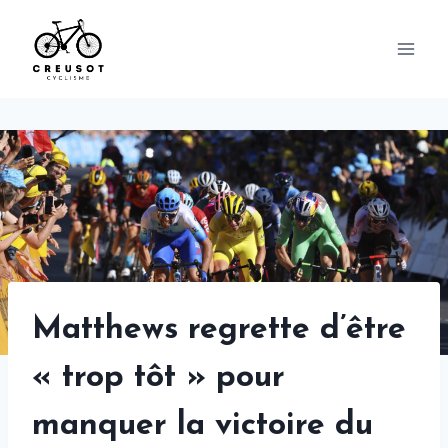
Skip
to
content
Matthews regrette d’être
« trop ​​​​tôt » pour
manquer la victoire du