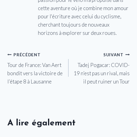
cette aventure où je combine mon amour
pour l'écriture avec celui du cyclisme,
cherchant toujours de nouveaux
horizons à explorer sur deux roues.
Navigation
PRÉCÉDENT
SUIVANT
Tour de France: Van Aert
Tadej Pogacar: COVID-
de
bondit vers la victoire de
19 n’est pas un rival, mais
l’article
l’étape 8 à Lausanne
il peut ruiner un Tour
A lire également