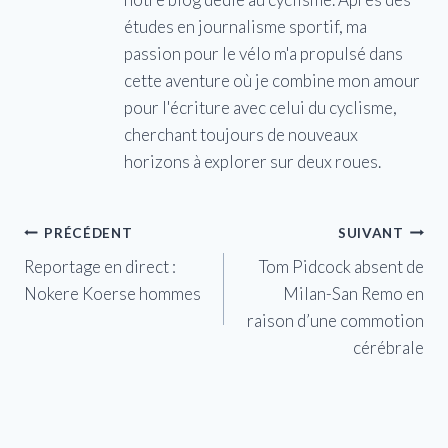
études en journalisme sportif, ma
passion pour le vélo m'a propulsé dans
cette aventure où je combine mon amour
pour l'écriture avec celui du cyclisme,
cherchant toujours de nouveaux
horizons à explorer sur deux roues.
Navigation
PRÉCÉDENT
SUIVANT
Reportage en direct :
Tom Pidcock absent de
de
Nokere Koerse hommes
Milan-San Remo en
l’article
raison d’une commotion
cérébrale