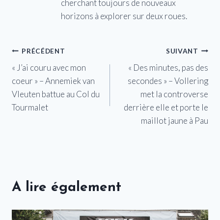
cherchant toujours de nouveaux
horizons à explorer sur deux roues.
Navigation
PRÉCÉDENT
SUIVANT
« J’ai couru avec mon
« Des minutes, pas des
de
coeur » – Annemiek van
secondes » – Vollering
l’article
Vleuten battue au Col du
met la controverse
Tourmalet
derrière elle et porte le
maillot jaune à Pau
A lire également