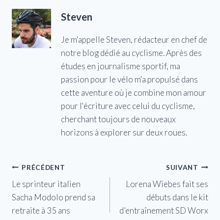
Steven
Je m'appelle Steven, rédacteur en chef de
notre blog dédié au cyclisme. Après des
études en journalisme sportif, ma
passion pour le vélo m'a propulsé dans
cette aventure où je combine mon amour
pour l'écriture avec celui du cyclisme,
cherchant toujours de nouveaux
horizons à explorer sur deux roues.
Navigation
PRÉCÉDENT
SUIVANT
Le sprinteur italien
Lorena Wiebes fait ses
de
Sacha Modolo prend sa
débuts dans le kit
l’article
retraite à 35 ans
d’entraînement SD Worx