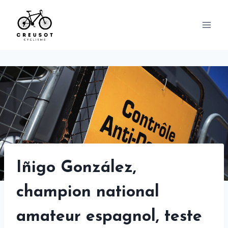
Skip
to
content
Iñigo González,
champion national
amateur espagnol, teste