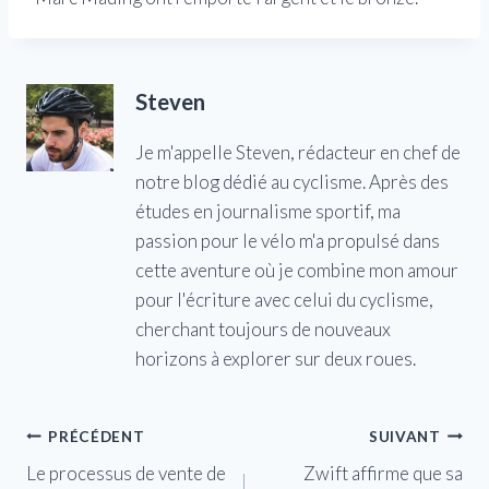
Steven
Je m'appelle Steven, rédacteur en chef de
notre blog dédié au cyclisme. Après des
études en journalisme sportif, ma
passion pour le vélo m'a propulsé dans
cette aventure où je combine mon amour
pour l'écriture avec celui du cyclisme,
cherchant toujours de nouveaux
horizons à explorer sur deux roues.
Navigation
PRÉCÉDENT
SUIVANT
Le processus de vente de
Zwift affirme que sa
de