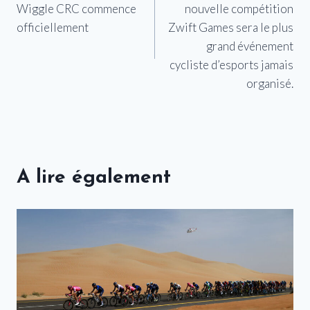
Wiggle CRC commence
nouvelle compétition
l’article
officiellement
Zwift Games sera le plus
grand événement
cycliste d’esports jamais
organisé.
A lire également