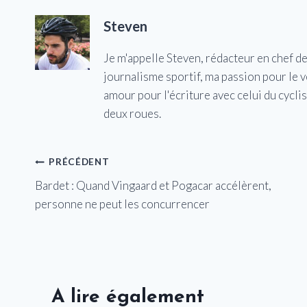
Steven
Je m'appelle Steven, rédacteur en chef d
journalisme sportif, ma passion pour le 
amour pour l'écriture avec celui du cycl
deux roues.
Navigation
PRÉCÉDENT
Bardet : Quand Vingaard et Pogacar accélèrent,
de
personne ne peut les concurrencer
l’article
A lire également