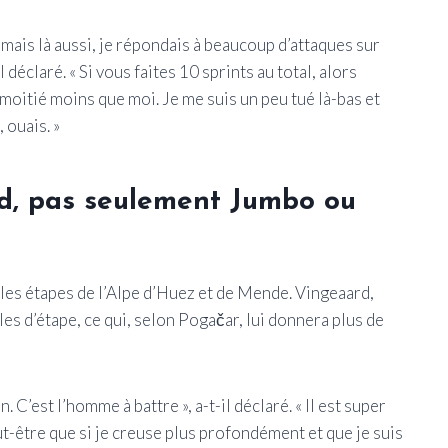
, mais là aussi, je répondais à beaucoup d’attaques sur
 déclaré. « Si vous faites 10 sprints au total, alors
 moitié moins que moi. Je me suis un peu tué là-bas et
 ouais. »
nd, pas seulement Jumbo ou
 les étapes de l’Alpe d’Huez et de Mende. Vingeaard,
les d’étape, ce qui, selon Pogačar, lui donnera plus de
 C’est l’homme à battre », a-t-il déclaré. « Il est super
peut-être que si je creuse plus profondément et que je suis