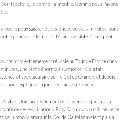
 l’écart [before] le contre-la-montre. Comme nous l’avons
tre.
ntre que je peux gagner 30 secondes ou deux minutes, donc
montre pour avoir le moins d’écart possible. On ne peut
e courte mais extrêmement réussie au Tour de France dans
ux minutes, une tâche énorme à surmonter. Cela fait
ttendu et spectaculaire sur le Col de Granon, et depuis
es pour expliquer la journée sans du Slovène.
s Arabes Unis prétendument découverte au pied de la
rtante de ces explications. Pogačar n’a pas confirmé cette
es de Jumbo-Visma sur le Col de Galibier avaient plus à