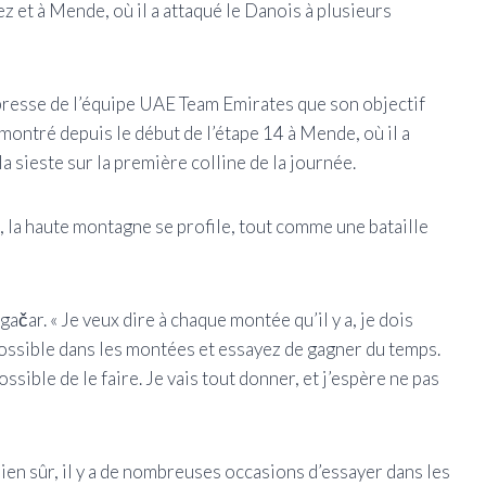
uez et à Mende, où il a attaqué le Danois à plusieurs
presse de l’équipe UAE Team Emirates que son objectif
à montré depuis le début de l’étape 14 à Mende, où il a
a sieste sur la première colline de la journée.
 la haute montagne se profile, tout comme une bataille
gačar. « Je veux dire à chaque montée qu’il y a, je dois
 possible dans les montées et essayez de gagner du temps.
ossible de le faire. Je vais tout donner, et j’espère ne pas
. Bien sûr, il y a de nombreuses occasions d’essayer dans les