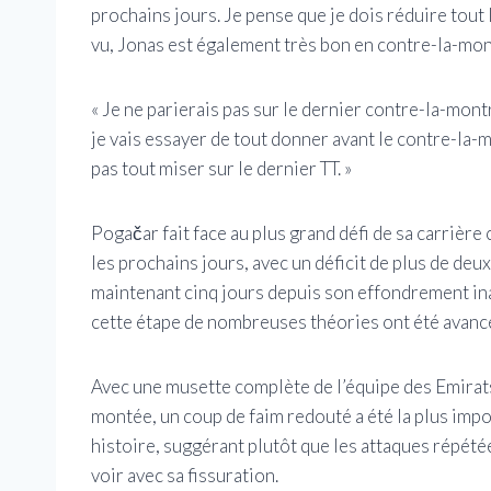
prochains jours. Je pense que je dois réduire tout
vu, Jonas est également très bon en contre-la-mon
« Je ne parierais pas sur le dernier contre-la-mo
je vais essayer de tout donner avant le contre-la-
pas tout miser sur le dernier TT. »
Pogačar fait face au plus grand défi de sa carrièr
les prochains jours, avec un déficit de plus de de
maintenant cinq jours depuis son effondrement ina
cette étape de nombreuses théories ont été avancé
Avec une musette complète de l’équipe des Emirat
montée, un coup de faim redouté a été la plus impo
histoire, suggérant plutôt que les attaques répété
voir avec sa fissuration.