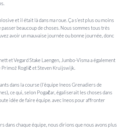
ps.
osive et il était là dans ma roue. Ça s’est plus ou moins
 se passer beaucoup de choses. Nous sommes tous très
uvez avoir un mauvaise journée ou bonne journée, donc
tt et Vegard Stake Laengen, Jumbo-Visma a également
e Primož Roglič et Steven Kruijswijk.
ants dans la course (l’équipe Ineos Grenadiers de
s), ce qui, selon Pogačar, égaliserait les choses dans
ute idée de faire équipe. avec Ineos pour affronter
urs dans chaque équipe, nous dirions que nous avons plus