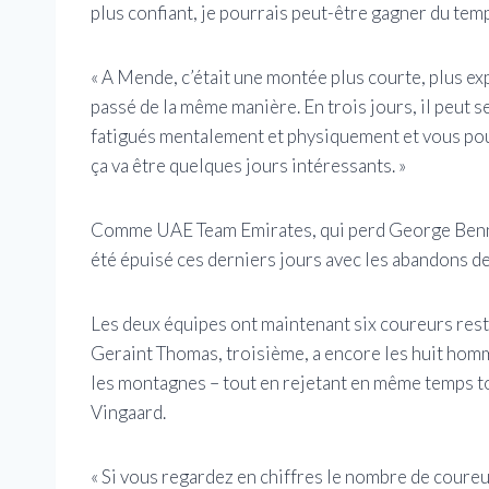
plus confiant, je pourrais peut-être gagner du tem
« A Mende, c’était une montée plus courte, plus expl
passé de la même manière. En trois jours, il peut
fatigués mentalement et physiquement et vous po
ça va être quelques jours intéressants. »
Comme UAE Team Emirates, qui perd George Benne
été épuisé ces derniers jours avec les abandons d
Les deux équipes ont maintenant six coureurs rest
Geraint Thomas, troisième, a encore les huit homme
les montagnes – tout en rejetant en même temps to
Vingaard.
« Si vous regardez en chiffres le nombre de coure