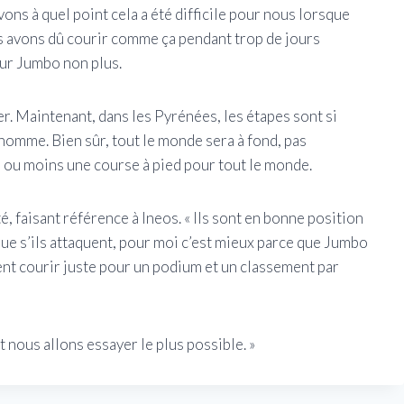
vons à quel point cela a été difficile pour nous lorsque
 avons dû courir comme ça pendant trop de jours
our Jumbo non plus.
uer. Maintenant, dans les Pyrénées, les étapes sont si
 homme. Bien sûr, tout le monde sera à fond, pas
 ou moins une course à pied pour tout le monde.
té, faisant référence à Ineos. « Ils sont en bonne position
 que s’ils attaquent, pour moi c’est mieux parce que Jumbo
lent courir juste pour un podium et un classement par
 nous allons essayer le plus possible. »