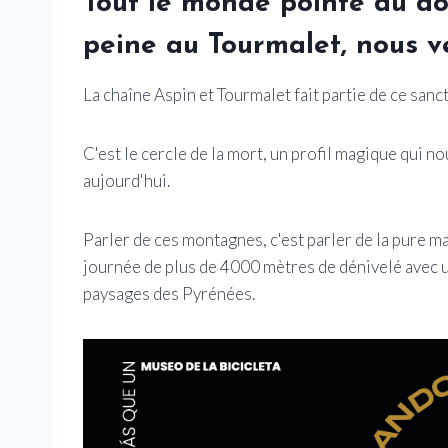
Tout le monde pointe du do
peine au Tourmalet, nous v
La chaîne Aspin et Tourmalet fait partie de ce sanc
C'est le cercle de la mort, un profil magique qui 
aujourd'hui.
Parler de ces montagnes, c'est parler de la pure m
journée de plus de 4000 mètres de dénivelé avec u
paysages des Pyrénées.