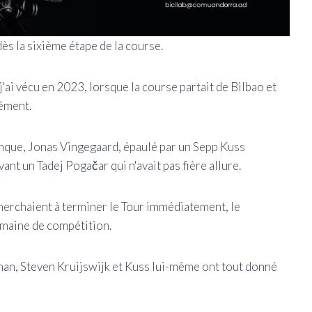
ès la sixième étape de la course.
'ai vécu en 2023, lorsque la course partait de Bilbao et
rément.
anque, Jonas Vingegaard, épaulé par un Sepp Kuss
ant un Tadej Pogačar qui n'avait pas fière allure.
cherchaient à terminer le Tour immédiatement, le
emaine de compétition.
n, Steven Kruijswijk et Kuss lui-même ont tout donné