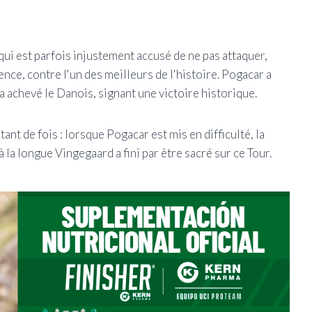
ui est parfois injustement accusé de ne pas attaquer,
olence, contre l'un des meilleurs de l'histoire. Pogacar a
l a achevé le Danois, signant une victoire historique.
ant de fois : lorsque Pogacar est mis en difficulté, la
la longue Vingegaard a fini par être sacré sur ce Tour.