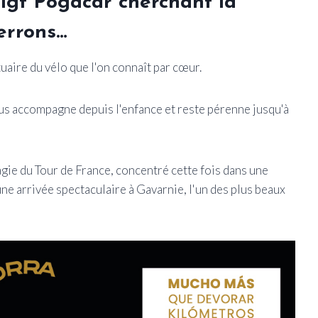
igt Pogacar cherchant la
errons…
tuaire du vélo que l'on connaît par cœur.
nous accompagne depuis l'enfance et reste pérenne jusqu'à
agie du Tour de France, concentré cette fois dans une
ne arrivée spectaculaire à Gavarnie, l'un des plus beaux