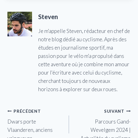
Steven
Je m'appelle Steven, rédacteur en chef de
notre blog dédié au cyclisme. Après des
études en journalisme sportif, ma
passion pour le vélo m'a propulsé dans
cette aventure où je combine mon amour
pour l'écriture avec celui du cyclisme,
cherchant toujours de nouveaux
horizons à explorer sur deux roues.
Navigation
PRÉCÉDENT
SUIVANT
Dwars porte
Parcours Gand-
de
Vlaanderen, anciens
Wevelgem 2024 |