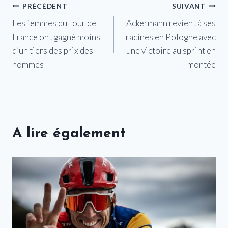
Navigation
PRÉCÉDENT
SUIVANT
Les femmes du Tour de
Ackermann revient à ses
de
France ont gagné moins
racines en Pologne avec
l’article
d’un tiers des prix des
une victoire au sprint en
hommes
montée
A lire également