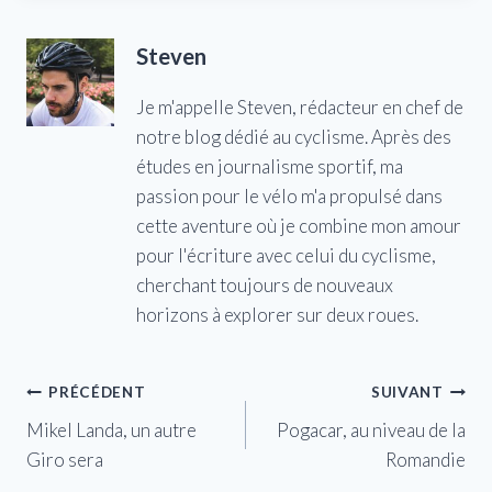
Steven
Je m'appelle Steven, rédacteur en chef de
notre blog dédié au cyclisme. Après des
études en journalisme sportif, ma
passion pour le vélo m'a propulsé dans
cette aventure où je combine mon amour
pour l'écriture avec celui du cyclisme,
cherchant toujours de nouveaux
horizons à explorer sur deux roues.
Navigation
PRÉCÉDENT
SUIVANT
Mikel Landa, un autre
Pogacar, au niveau de la
de
Giro sera
Romandie
l’article