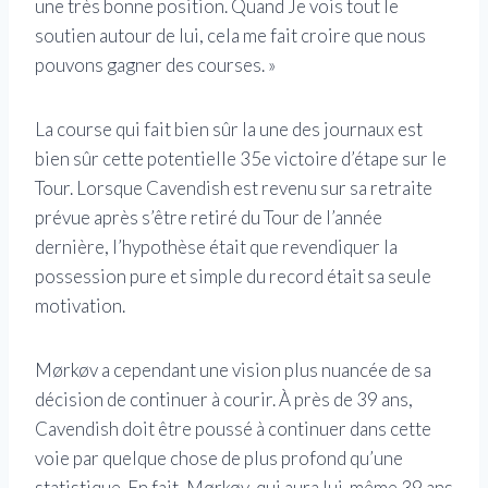
une très bonne position. Quand Je vois tout le
soutien autour de lui, cela me fait croire que nous
pouvons gagner des courses. »
La course qui fait bien sûr la une des journaux est
bien sûr cette potentielle 35e victoire d’étape sur le
Tour. Lorsque Cavendish est revenu sur sa retraite
prévue après s’être retiré du Tour de l’année
dernière, l’hypothèse était que revendiquer la
possession pure et simple du record était sa seule
motivation.
Mørkøv a cependant une vision plus nuancée de sa
décision de continuer à courir. À près de 39 ans,
Cavendish doit être poussé à continuer dans cette
voie par quelque chose de plus profond qu’une
statistique. En fait, Mørkøv, qui aura lui-même 39 ans