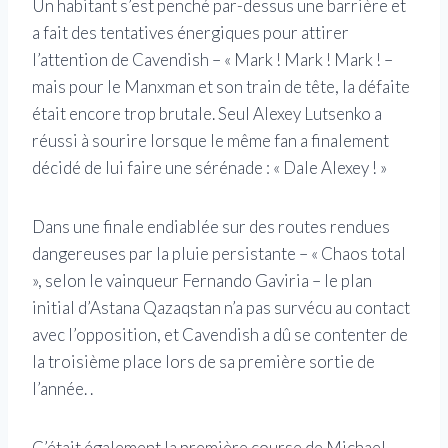
Un habitant s’est penché par-dessus une barrière et
a fait des tentatives énergiques pour attirer
l’attention de Cavendish – « Mark ! Mark ! Mark ! –
mais pour le Manxman et son train de tête, la défaite
était encore trop brutale. Seul Alexey Lutsenko a
réussi à sourire lorsque le même fan a finalement
décidé de lui faire une sérénade : « Dale Alexey ! »
Dans une finale endiablée sur des routes rendues
dangereuses par la pluie persistante – « Chaos total
», selon le vainqueur Fernando Gaviria – le plan
initial d’Astana Qazaqstan n’a pas survécu au contact
avec l’opposition, et Cavendish a dû se contenter de
la troisième place lors de sa première sortie de
l’année. .
C’était également la première course de Michael