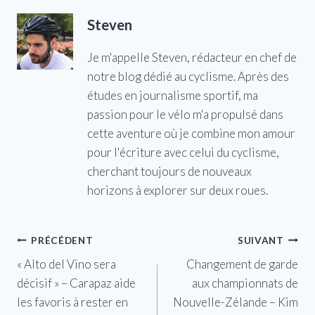
Steven
Je m'appelle Steven, rédacteur en chef de
notre blog dédié au cyclisme. Après des
études en journalisme sportif, ma
passion pour le vélo m'a propulsé dans
cette aventure où je combine mon amour
pour l'écriture avec celui du cyclisme,
cherchant toujours de nouveaux
horizons à explorer sur deux roues.
Navigation
PRÉCÉDENT
SUIVANT
« Alto del Vino sera
Changement de garde
de
décisif » – Carapaz aide
aux championnats de
l’article
les favoris à rester en
Nouvelle-Zélande – Kim