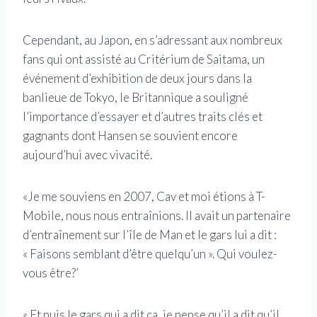
Cependant, au Japon, en s’adressant aux nombreux
fans qui ont assisté au Critérium de Saitama, un
événement d’exhibition de deux jours dans la
banlieue de Tokyo, le Britannique a souligné
l’importance d’essayer et d’autres traits clés et
gagnants dont Hansen se souvient encore
aujourd’hui avec vivacité.
«Je me souviens en 2007, Cav et moi étions à T-
Mobile, nous nous entraînions. Il avait un partenaire
d’entraînement sur l’île de Man et le gars lui a dit :
« Faisons semblant d’être quelqu’un ». Qui voulez-
vous être?’
« Et puis le gars qui a dit ça, je pense qu’il a dit qu’il