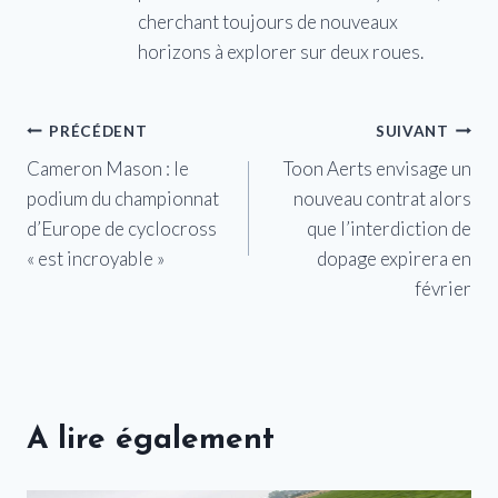
cherchant toujours de nouveaux
horizons à explorer sur deux roues.
Navigation
PRÉCÉDENT
SUIVANT
Cameron Mason : le
Toon Aerts envisage un
de
podium du championnat
nouveau contrat alors
l’article
d’Europe de cyclocross
que l’interdiction de
« est incroyable »
dopage expirera en
février
A lire également