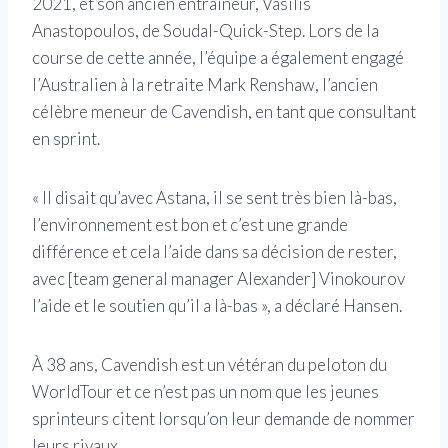
2021, et son ancien entraîneur, Vasilis
Anastopoulos, de Soudal-Quick-Step. Lors de la
course de cette année, l’équipe a également engagé
l’Australien à la retraite Mark Renshaw, l’ancien
célèbre meneur de Cavendish, en tant que consultant
en sprint.
« Il disait qu’avec Astana, il se sent très bien là-bas,
l’environnement est bon et c’est une grande
différence et cela l’aide dans sa décision de rester,
avec [team general manager Alexander] Vinokourov
l’aide et le soutien qu’il a là-bas », a déclaré Hansen.
À 38 ans, Cavendish est un vétéran du peloton du
WorldTour et ce n’est pas un nom que les jeunes
sprinteurs citent lorsqu’on leur demande de nommer
leurs rivaux.