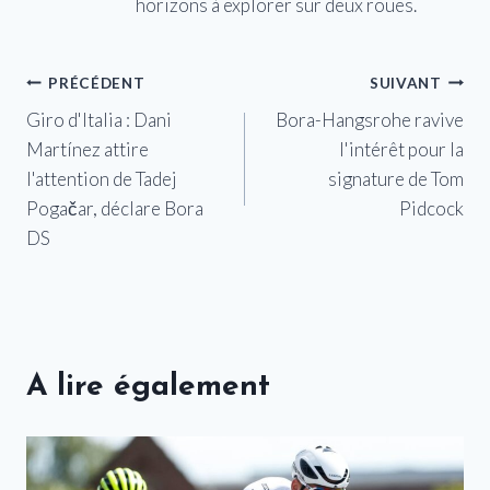
horizons à explorer sur deux roues.
Navigation
PRÉCÉDENT
SUIVANT
Giro d'Italia : Dani
Bora-Hangsrohe ravive
de
Martínez attire
l'intérêt pour la
l’article
l'attention de Tadej
signature de Tom
Pogačar, déclare Bora
Pidcock
DS
A lire également