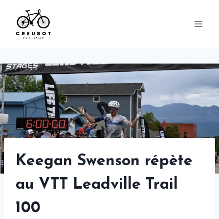
Skip
to
content
Keegan Swenson répète
au VTT Leadville Trail
100