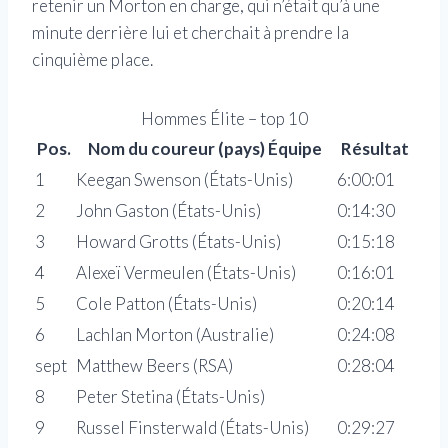
retenir un Morton en charge, qui n’était qu’à une
minute derrière lui et cherchait à prendre la
cinquième place.
Hommes Élite – top 10
Pos.
Nom du coureur (pays) Équipe
Résultat
1
Keegan Swenson (États-Unis)
6:00:01
2
John Gaston (États-Unis)
0:14:30
3
Howard Grotts (États-Unis)
0:15:18
4
Alexeï Vermeulen (États-Unis)
0:16:01
5
Cole Patton (États-Unis)
0:20:14
6
Lachlan Morton (Australie)
0:24:08
sept
Matthew Beers (RSA)
0:28:04
8
Peter Stetina (États-Unis)
9
Russel Finsterwald (États-Unis)
0:29:27