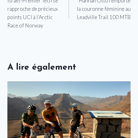
Israel-Premier Tech se
Hannah Otto remporte
de
rapproche de précieux
la couronne féminine au
l’article
points UCI à l’Arctic
Leadville Trail 100 MTB
Race of Norway
A lire également