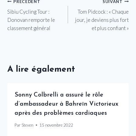
Navigation
PRÉCÉDENT
SUIVANT
Sibiu Cycling Tour :
Tom Pidcock : « Chaque
de
Donovan remporte le
jour, je deviens plus fort
l’article
classement général
et plus confiant »
A lire également
Sonny Colbrelli a assuré le rôle
d’ambassadeur à Bahreïn Victorieux
après des problèmes cardiaques
Par
Steven
15 novembre 2022