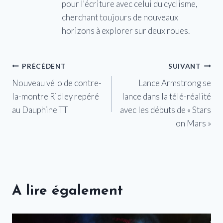
pour l'écriture avec celui du cyclisme,
cherchant toujours de nouveaux
horizons à explorer sur deux roues.
Navigation
PRÉCÉDENT
SUIVANT
Nouveau vélo de contre-
Lance Armstrong se
de
la-montre Ridley repéré
lance dans la télé-réalité
l’article
au Dauphine TT
avec les débuts de « Stars
on Mars »
A lire également