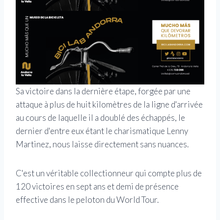
Sa victoire dans la dernière étape, forgée par une
attaque à plus de huit kilomètres de la ligne d'arrivée
au cours de laquelle il a doublé des échappés, le
dernier d'entre eux étant le charismatique Lenny
Martinez, nous laisse directement sans nuances.
C'est un véritable collectionneur qui compte plus de
120 victoires en sept ans et demi de présence
effective dans le peloton du World Tour.